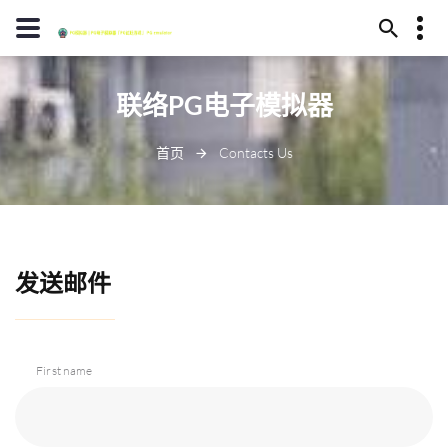
13594780517
联络PG电子模拟器
芜湖市姻浆区204号
distinguishing@att.net
首页
Contacts Us
发送邮件
First name