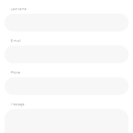
Last name
E-mail
Phone
Message