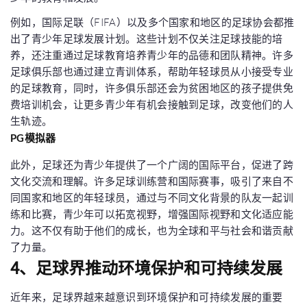
例如，国际足联（FIFA）以及多个国家和地区的足球协会都推
出了青少年足球发展计划。这些计划不仅关注足球技能的培
养，还注重通过足球教育培养青少年的品德和团队精神。许多
足球俱乐部也通过建立青训体系，帮助年轻球员从小接受专业
的足球教育，同时，许多俱乐部还会为贫困地区的孩子提供免
费培训机会，让更多青少年有机会接触到足球，改变他们的人
生轨迹。
PG模拟器
此外，足球还为青少年提供了一个广阔的国际平台，促进了跨
文化交流和理解。许多足球训练营和国际赛事，吸引了来自不
同国家和地区的年轻球员，通过与不同文化背景的队友一起训
练和比赛，青少年可以拓宽视野，增强国际视野和文化适应能
力。这不仅有助于他们的成长，也为全球和平与社会和谐贡献
了力量。
4、足球界推动环境保护和可持续发展
近年来，足球界越来越意识到环境保护和可持续发展的重要