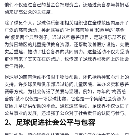
他们不仅通过自己的基金会捐赠资金，还通过亲自参与募捐活
动来提高公众的关注度。
除了球员个人，足球俱乐部和相关组织也在全球范围内展开了
广泛的慈善活动。英超联赛的“社区慈善项目”和西甲的“基金
会”便是两个典型例子。通过这些慈善项目，足球俱乐部不仅
为贫困地区的儿童提供教育资源，还帮助改善医疗设施，支援
灾后重建，推动了社会各界的共同努力。这些活动不仅为受助
群体带来了实实在在的帮助，也传递了足球界积极向上的社会
责任精神。
足球界的慈善活动不仅限于物质帮助，还包括精神和心理上的
支持。许多球员和俱乐部通过访问儿童医院、举办义卖和慈善
赛等方式，为社会传递了关爱与温暖。例如，每年的“梅西慈
善赛”就不仅仅是一场足球比赛，它也是一个集结社会资源为
贫困儿童提供帮助的平台。通过这些活动，足球界不仅促进了
公益事业的发展，还增强了公众对于社会责任的认同与参与。
2、足球促进社会公平与包容