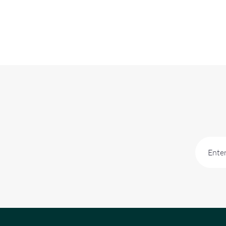
Enter