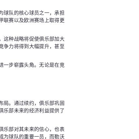
为球队的核心球员之一，承担
甲联赛以及欧洲赛场上取得更
。这种战略将促使俱乐部加大
竞争力将得到大幅提升，甚至
进一步崭露头角。无论是在竞
布局。通过续约，俱乐部巩固
俱乐部未来的经济利益提供了
俱乐部对其未来的信心，也表
成为球队的重要一员，而勒沃