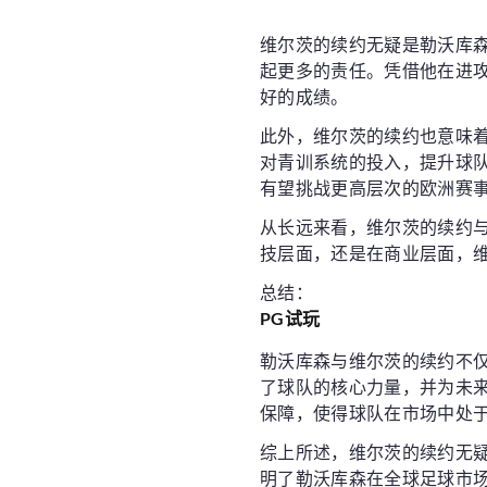
维尔茨的续约无疑是勒沃库
起更多的责任。凭借他在进
好的成绩。
此外，维尔茨的续约也意味
对青训系统的投入，提升球
有望挑战更高层次的欧洲赛
从长远来看，维尔茨的续约
技层面，还是在商业层面，
总结：
PG试玩
勒沃库森与维尔茨的续约不
了球队的核心力量，并为未
保障，使得球队在市场中处
综上所述，维尔茨的续约无
明了勒沃库森在全球足球市