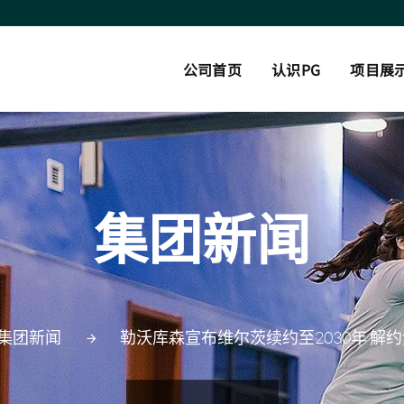
公司首页
认识PG
项目展
集团新闻
集团新闻
勒沃库森宣布维尔茨续约至2030年 解