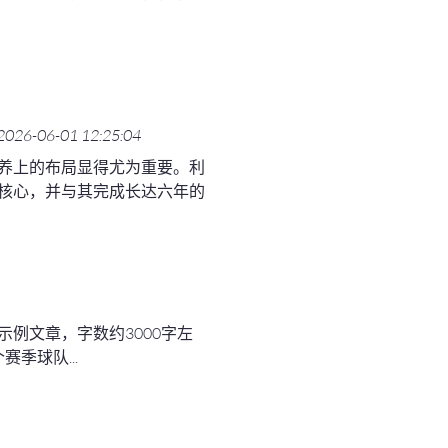
2026-06-01 12:25:04
养上的布局显得尤为重要。利
核心，并与其完成长达六年的
例文章，字数约3000字左
季球队...