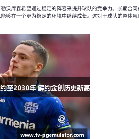
着勒沃库森希望通过稳定的阵容来提升球队的竞争力。长期合同
也能够在一个更为稳定的环境中继续成长。这对于球队的整体氛