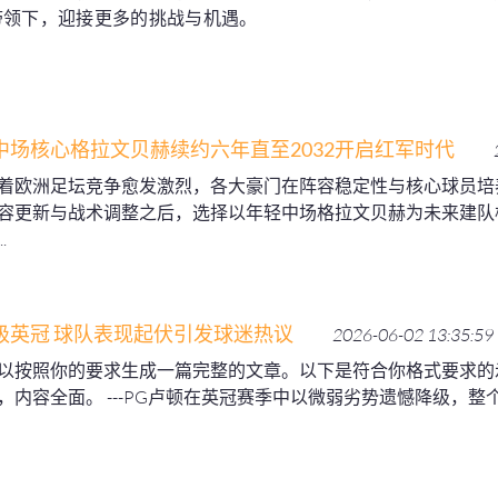
带领下，迎接更多的挑战与机遇。
中场核心格拉文贝赫续约六年直至2032开启红军时代
着欧洲足坛竞争愈发激烈，各大豪门在阵容稳定性与核心球员培
容更新与战术调整之后，选择以年轻中场格拉文贝赫为未来建队
.
级英冠 球队表现起伏引发球迷热议
2026-06-02 13:35:59
以按照你的要求生成一篇完整的文章。以下是符合你格式要求的示
内容全面。 ---PG卢顿在英冠赛季中以微弱劣势遗憾降级，整个赛