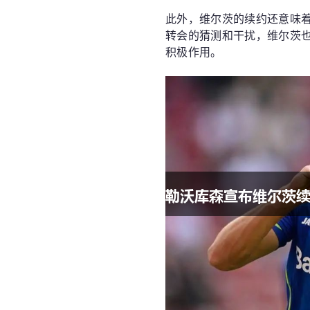
此外，维尔茨的续约还意味
转会的猜测和干扰，维尔茨
积极作用。