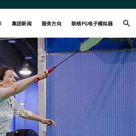
示
集团新闻
服务方向
联络PG电子模拟器
约金创历史新高