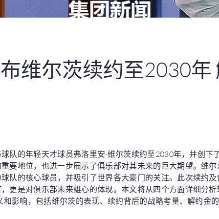
布维尔茨续约至2030年
球队的年轻天才球员弗洛里安·维尔茨续约至2030年，并创下
重要地位，也进一步展示了俱乐部对其未来的巨大期望。维尔茨
为球队的核心球员，并吸引了世界各大豪门的关注。此次续约及
可，更是对俱乐部未来雄心的体现。本文将从四个方面详细分析
意义和影响，包括维尔茨的表现、续约背后的战略考量、解约金