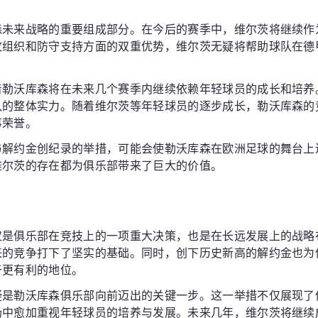
森未来战略的重要组成部分。在今后的赛季中，维尔茨将继续作
攻组织和防守支持方面的双重优势，维尔茨无疑将帮助球队在德
着勒沃库森将在未来几个赛季内继续依赖年轻球员的成长和培养
队的整体实力。随着维尔茨等年轻球员的逐步成长，勒沃库森的
事荣誉。
与解约金创纪录的举措，可能会使勒沃库森在欧洲足球的舞台上
维尔茨的存在都为俱乐部带来了巨大的价值。
仅是俱乐部在竞技上的一项重大决策，也是在长远发展上的战略
来的竞争打下了坚实的基础。同时，创下历史新高的解约金也为
于更有利的地位。
疑是勒沃库森俱乐部向前迈出的关键一步。这一举措不仅展现了
场中愈加重视年轻球员的培养与发展。未来几年，维尔茨将继续