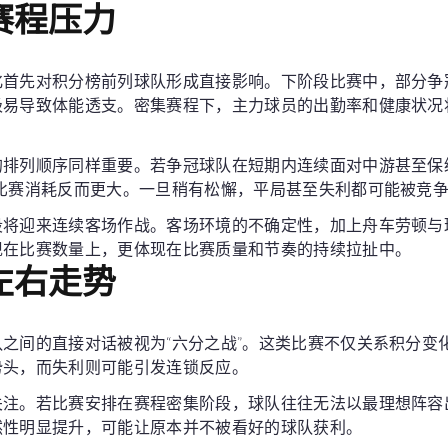
赛程压力
化首先对积分榜前列球队形成直接影响。下阶段比赛中，部分争
极易导致体能透支。密集赛程下，主力球员的出勤率和健康状况
的排列顺序同样重要。若争冠球队在短期内连续面对中游甚至保
，比赛消耗反而更大。一旦稍有松懈，平局甚至失利都可能被竞
段将迎来连续客场作战。客场环境的不确定性，加上舟车劳顿与
现在比赛数量上，更体现在比赛质量和节奏的持续拉扯中。
左右走势
之间的直接对话被视为“六分之战”。这类比赛不仅关系积分变
势头，而失利则可能引发连锁反应。
关注。若比赛安排在赛程密集阶段，球队往往无法以最理想阵容
然性明显提升，可能让原本并不被看好的球队获利。