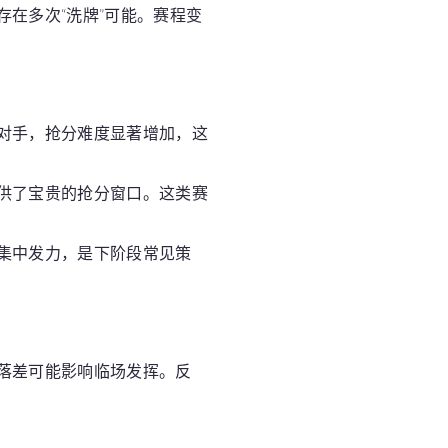
在多次“洗牌”可能。赛程变
对手，抢分难度显著增加，这
供了宝贵的抢分窗口。这类赛
集中发力，是下阶段常见策
落差可能影响临场发挥。反