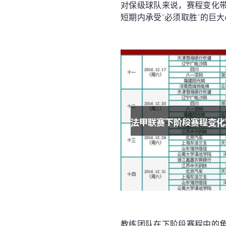
对保级球队来说，赛程变化
短期内承受“必须取胜”的巨
教练团队在下阶段赛程中的