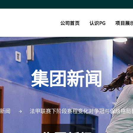
公司首页
认识PG
项目展
集团新闻
新闻
法甲联赛下阶段赛程变化对争冠与保级格局