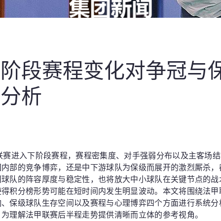
下阶段赛程变化对争冠与
合分析
联赛进入下阶段赛程，赛程密集度、对手强弱分布以及主客场
团内部的竞争博弈，还是中下游球队为保级而展开的激烈厮杀，
门球队的阵容厚度与稳定性，也将放大中小球队在关键节点的战
使得积分榜形势可能在短时间内发生明显波动。本文将围绕法甲
响、保级球队生存空间以及赛程与心理博弈四个方面进行系统分
，为理解法甲联赛后半程走势提供清晰而立体的参考视角。