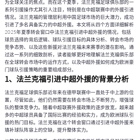
为全球关注的焦点。而在这个夏季，法兰克福足球俱乐部的一
系列引援操作尤其引人注目，特别是在中超联赛中的外援引进
情况。法兰克福的管理层利用中国足球市场的巨大潜力，成功
引进了多名具备实力的中超外援。本文将从四个方面详细解析
2025年夏季转会窗口中法兰克福引进中超外援的情况，包括
球员选择的背后逻辑、球队引援目标的具体分析、转会市场的
竞争态势、以及这些新援对法兰克福未来赛季的潜在影响。通
过这一系列的细致剖析，读者能够更好地理解法兰克福俱乐部
在全球转会市场中的运作方式，以及中超外援如何成为欧洲豪
门球队引援策略的重要组成部分。
1、法兰克福引进中超外援的背景分析
法兰克福足球俱乐部近年来在德甲联赛中一直处于中上游的位
置，尽管如此，他们仍然需要在转会市场上不断努力，增强球
队的整体竞争力。随着中超联赛外援政策的逐步放宽，越来越
多的中超球员具备了国际比赛的经验和实力，成为欧洲球队引
援的热门目标。法兰克福在这个转会窗口通过引进中超外援来
填补球队阵容上的空缺，提升整体实力。