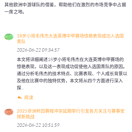
其他欧洲中游球队的借鉴，帮助他们在激烈的市场竞争中占据
一席之地。
18岁小将毛伟杰大连英博中甲赛场惊艳表现成功入选国
青队
2026-06-22 09:34:57
本文将详细阐述18岁小将毛伟杰在大连英博中甲赛场的
惊艳表现，以及这一表现成功促使他入选国青队的原因。
通过分析毛伟杰的技术特点、比赛表现、个人成长背景以
及他在比赛中的独特优势，本文将从四个方面进行深入
探...
阅读
2025非洲杯因赛程冲突延期举行引发各方关注与赛事安
排新挑战
2026-06-22 10:51:59