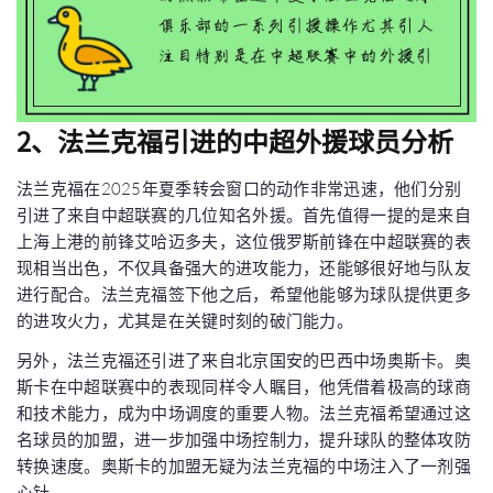
2、法兰克福引进的中超外援球员分析
法兰克福在2025年夏季转会窗口的动作非常迅速，他们分别
引进了来自中超联赛的几位知名外援。首先值得一提的是来自
上海上港的前锋艾哈迈多夫，这位俄罗斯前锋在中超联赛的表
现相当出色，不仅具备强大的进攻能力，还能够很好地与队友
进行配合。法兰克福签下他之后，希望他能够为球队提供更多
的进攻火力，尤其是在关键时刻的破门能力。
另外，法兰克福还引进了来自北京国安的巴西中场奥斯卡。奥
斯卡在中超联赛中的表现同样令人瞩目，他凭借着极高的球商
和技术能力，成为中场调度的重要人物。法兰克福希望通过这
名球员的加盟，进一步加强中场控制力，提升球队的整体攻防
转换速度。奥斯卡的加盟无疑为法兰克福的中场注入了一剂强
心针。