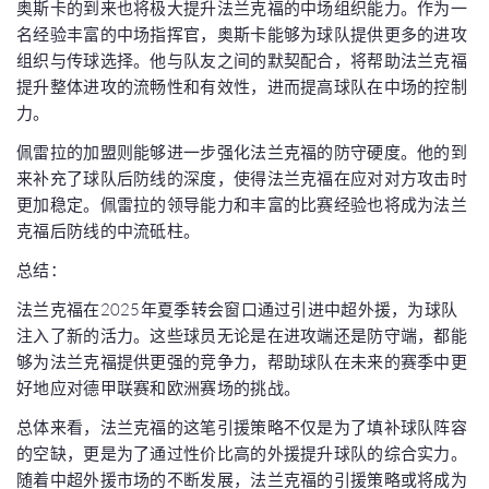
奥斯卡的到来也将极大提升法兰克福的中场组织能力。作为一
名经验丰富的中场指挥官，奥斯卡能够为球队提供更多的进攻
组织与传球选择。他与队友之间的默契配合，将帮助法兰克福
提升整体进攻的流畅性和有效性，进而提高球队在中场的控制
力。
佩雷拉的加盟则能够进一步强化法兰克福的防守硬度。他的到
来补充了球队后防线的深度，使得法兰克福在应对对方攻击时
更加稳定。佩雷拉的领导能力和丰富的比赛经验也将成为法兰
克福后防线的中流砥柱。
总结：
法兰克福在2025年夏季转会窗口通过引进中超外援，为球队
注入了新的活力。这些球员无论是在进攻端还是防守端，都能
够为法兰克福提供更强的竞争力，帮助球队在未来的赛季中更
好地应对德甲联赛和欧洲赛场的挑战。
总体来看，法兰克福的这笔引援策略不仅是为了填补球队阵容
的空缺，更是为了通过性价比高的外援提升球队的综合实力。
随着中超外援市场的不断发展，法兰克福的引援策略或将成为