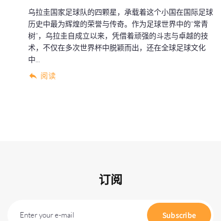
乌拉圭国家足球队的四颗星，承载着这个小国在国际足球
历史中最为辉煌的荣誉与传奇。作为足球世界中的“常青
树”，乌拉圭自成立以来，凭借着顽强的斗志与卓越的技
术，不仅在多次世界杯中脱颖而出，还在全球足球文化
中...
阅读
订阅
Enter your e-mail
Subscribe