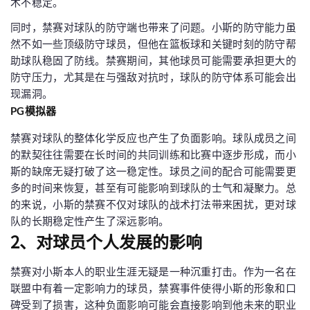
术不稳定。
同时，禁赛对球队的防守端也带来了问题。小斯的防守能力虽
然不如一些顶级防守球员，但他在篮板球和关键时刻的防守帮
助球队稳固了防线。禁赛期间，其他球员可能需要承担更大的
防守压力，尤其是在与强敌对抗时，球队的防守体系可能会出
现漏洞。
PG模拟器
禁赛对球队的整体化学反应也产生了负面影响。球队成员之间
的默契往往需要在长时间的共同训练和比赛中逐步形成，而小
斯的缺席无疑打破了这一稳定性。球员之间的配合可能需要更
多的时间来恢复，甚至有可能影响到球队的士气和凝聚力。总
的来说，小斯的禁赛不仅对球队的战术打法带来困扰，更对球
队的长期稳定性产生了深远影响。
2、对球员个人发展的影响
禁赛对小斯本人的职业生涯无疑是一种沉重打击。作为一名在
联盟中有着一定影响力的球员，禁赛事件使得小斯的形象和口
碑受到了损害，这种负面影响可能会直接影响到他未来的职业