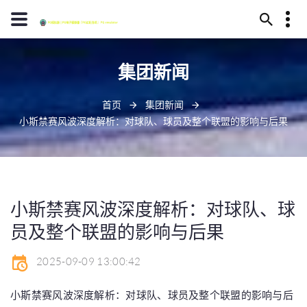
13594780517
集团新闻
芜湖市姻浆区204号
distinguishing@att.net
首页
集团新闻
小斯禁赛风波深度解析：对球队、球员及整个联盟的影响与后果
小斯禁赛风波深度解析：对球队、球
员及整个联盟的影响与后果
2025-09-09 13:00:42
小斯禁赛风波深度解析：对球队、球员及整个联盟的影响与后