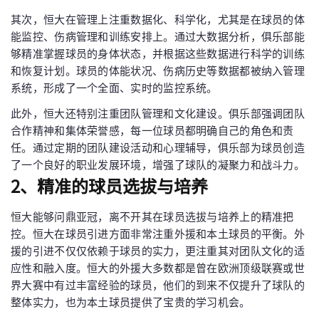
其次，恒大在管理上注重数据化、科学化，尤其是在球员的体
能监控、伤病管理和训练安排上。通过大数据分析，俱乐部能
够精准掌握球员的身体状态，并根据这些数据进行科学的训练
和恢复计划。球员的体能状况、伤病历史等数据都被纳入管理
系统，形成了一个全面、实时的监控系统。
此外，恒大还特别注重团队管理和文化建设。俱乐部强调团队
合作精神和集体荣誉感，每一位球员都明确自己的角色和责
任。通过定期的团队建设活动和心理辅导，俱乐部为球员创造
了一个良好的职业发展环境，增强了球队的凝聚力和战斗力。
2、精准的球员选拔与培养
恒大能够问鼎亚冠，离不开其在球员选拔与培养上的精准把
控。恒大在球员引进方面非常注重外援和本土球员的平衡。外
援的引进不仅仅依赖于球员的实力，更注重其对团队文化的适
应性和融入度。恒大的外援大多数都是曾在欧洲顶级联赛或世
界大赛中有过丰富经验的球员，他们的到来不仅提升了球队的
整体实力，也为本土球员提供了宝贵的学习机会。