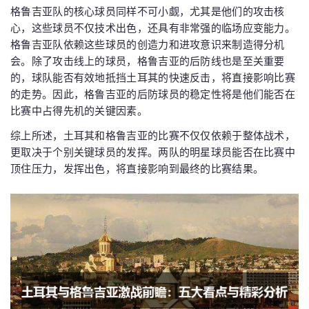
格鲁吉亚队的核心球员同样不可小觑，尤其是他们的攻击核
心，这些球员不仅技术出色，还具有非常强的临场应变能力。
格鲁吉亚队依赖这些球员的创造力和进攻意识来制造得分机
会。除了攻击线上的球员，格鲁吉亚的后防线也是至关重要
的，球队能否有效地抵挡土耳其的快速反击，将直接影响比赛
的走势。因此，格鲁吉亚的后防球员的稳定性将是他们能否在
比赛中占得先机的关键因素。
综上所述，土耳其和格鲁吉亚的比赛不仅仅依赖于整体战术，
更取决于个别关键球员的发挥。两队的明星球员能否在比赛中
顶住压力，发挥出色，将直接影响到最终的比赛结果。