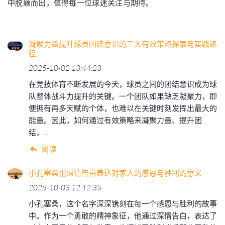
中脱颖而出，值得每一位球迷关注与期待。
凝聚力量提升球员团结意识的三大有效策略探索与实践路
径
2025-10-02 13:44:23
在竞技体育不断发展的今天，球员之间的团结意识成为球
队整体战斗力提升的关键。一个团队如果缺乏凝聚力，即
便拥有再多天赋的个体，也难以在关键时刻发挥出最大的
能量。因此，如何通过有效策略来凝聚力量、提升团
结，...
阅读
小孔塞桑用深情告白表达对家人的感恩与胜利的意义
2025-10-03 12:12:35
小孔塞桑，这个名字深深镌刻在每一个感恩与胜利的故事
中。作为一个勇敢的精神象征，他通过深情告白，表达了