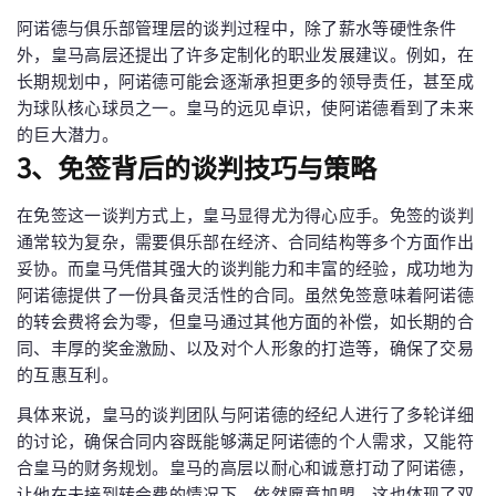
阿诺德与俱乐部管理层的谈判过程中，除了薪水等硬性条件
外，皇马高层还提出了许多定制化的职业发展建议。例如，在
长期规划中，阿诺德可能会逐渐承担更多的领导责任，甚至成
为球队核心球员之一。皇马的远见卓识，使阿诺德看到了未来
的巨大潜力。
3、免签背后的谈判技巧与策略
在免签这一谈判方式上，皇马显得尤为得心应手。免签的谈判
通常较为复杂，需要俱乐部在经济、合同结构等多个方面作出
妥协。而皇马凭借其强大的谈判能力和丰富的经验，成功地为
阿诺德提供了一份具备灵活性的合同。虽然免签意味着阿诺德
的转会费将会为零，但皇马通过其他方面的补偿，如长期的合
同、丰厚的奖金激励、以及对个人形象的打造等，确保了交易
的互惠互利。
具体来说，皇马的谈判团队与阿诺德的经纪人进行了多轮详细
的讨论，确保合同内容既能够满足阿诺德的个人需求，又能符
合皇马的财务规划。皇马的高层以耐心和诚意打动了阿诺德，
让他在未接到转会费的情况下，依然愿意加盟，这也体现了双