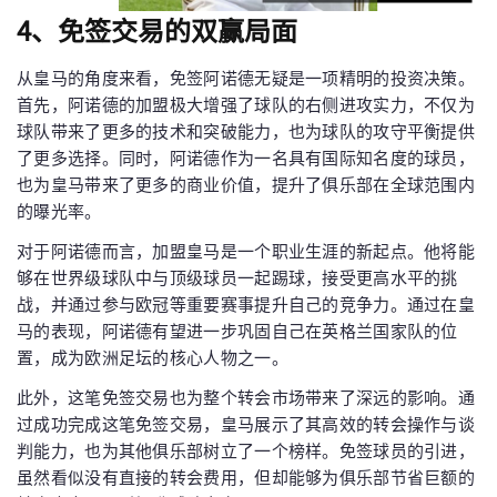
4、免签交易的双赢局面
从皇马的角度来看，免签阿诺德无疑是一项精明的投资决策。
首先，阿诺德的加盟极大增强了球队的右侧进攻实力，不仅为
球队带来了更多的技术和突破能力，也为球队的攻守平衡提供
了更多选择。同时，阿诺德作为一名具有国际知名度的球员，
也为皇马带来了更多的商业价值，提升了俱乐部在全球范围内
的曝光率。
对于阿诺德而言，加盟皇马是一个职业生涯的新起点。他将能
够在世界级球队中与顶级球员一起踢球，接受更高水平的挑
战，并通过参与欧冠等重要赛事提升自己的竞争力。通过在皇
马的表现，阿诺德有望进一步巩固自己在英格兰国家队的位
置，成为欧洲足坛的核心人物之一。
此外，这笔免签交易也为整个转会市场带来了深远的影响。通
过成功完成这笔免签交易，皇马展示了其高效的转会操作与谈
判能力，也为其他俱乐部树立了一个榜样。免签球员的引进，
虽然看似没有直接的转会费用，但却能够为俱乐部节省巨额的