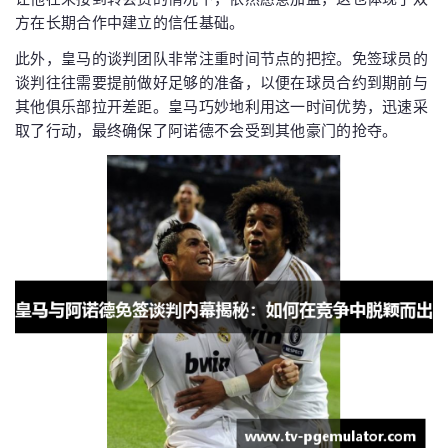
方在长期合作中建立的信任基础。
此外，皇马的谈判团队非常注重时间节点的把控。免签球员的
谈判往往需要提前做好足够的准备，以便在球员合约到期前与
其他俱乐部拉开差距。皇马巧妙地利用这一时间优势，迅速采
取了行动，最终确保了阿诺德不会受到其他豪门的抢夺。