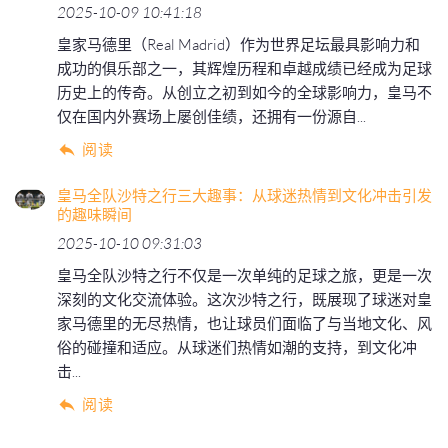
2025-10-09 10:41:18
皇家马德里（Real Madrid）作为世界足坛最具影响力和
成功的俱乐部之一，其辉煌历程和卓越成绩已经成为足球
历史上的传奇。从创立之初到如今的全球影响力，皇马不
仅在国内外赛场上屡创佳绩，还拥有一份源自...
阅读
皇马全队沙特之行三大趣事：从球迷热情到文化冲击引发
的趣味瞬间
2025-10-10 09:31:03
皇马全队沙特之行不仅是一次单纯的足球之旅，更是一次
深刻的文化交流体验。这次沙特之行，既展现了球迷对皇
家马德里的无尽热情，也让球员们面临了与当地文化、风
俗的碰撞和适应。从球迷们热情如潮的支持，到文化冲
击...
阅读