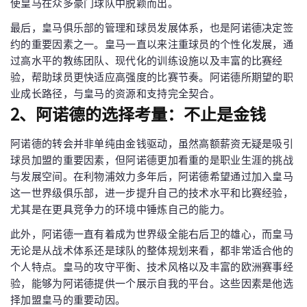
使皇马在众多豪门球队中脱颖而出。
最后，皇马俱乐部的管理和球员发展体系，也是阿诺德决定签
约的重要因素之一。皇马一直以来注重球员的个性化发展，通
过高水平的教练团队、现代化的训练设施以及丰富的比赛经
验，帮助球员更快适应高强度的比赛节奏。阿诺德所期望的职
业成长路径，与皇马的资源和支持完全契合。
2、阿诺德的选择考量：不止是金钱
阿诺德的转会并非单纯由金钱驱动，虽然高额薪资无疑是吸引
球员加盟的重要因素，但阿诺德更加看重的是职业生涯的挑战
与发展空间。在利物浦效力多年后，阿诺德希望通过加入皇马
这一世界级俱乐部，进一步提升自己的技术水平和比赛经验，
尤其是在更具竞争力的环境中锤炼自己的能力。
此外，阿诺德一直有着成为世界级全能右后卫的雄心，而皇马
无论是从战术体系还是球队的整体规划来看，都非常适合他的
个人特点。皇马的攻守平衡、技术风格以及丰富的欧洲赛事经
验，能够为阿诺德提供一个展示自我的平台。这些因素是他选
择加盟皇马的重要动因。