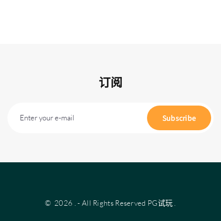
订阅
Enter your e-mail
Subscribe
©
2026
.
- All Rights Reserved
PG试玩
.