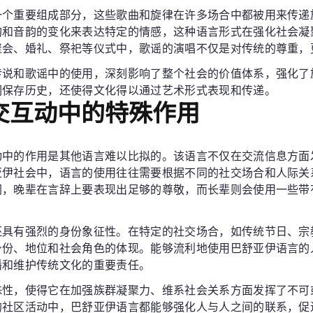
一个重要组成部分，这些歌曲和旋律在许多场合中都被用来传递
韵和音韵的变化来表达特定的情感，这种语言形式在强化社会凝
聚会、婚礼、祭祀等仪式中，歌谣的演唱不仅是对传统的尊重，
传说和歌谣中的使用，深刻影响了整个社会的价值体系，强化了
们保存历史，还使得文化得以通过艺术形式表现和传递。
交互动中的特殊作用
动中的作用是其他语言难以比拟的。该语言不仅在交流信息方面
亚伊社会中，语言的使用往往需要根据不同的社交场合和人际关
同，晚辈在言辞上要表现出足够的尊敬，而长辈则会使用一些带
还具有强烈的身份象征性。在特定的社交场合，如传统节日、宗
身份、地位和社会角色的体现。能够流利地使用巴舒亚伊语言的
播和维护传统文化的重要责任。
殊性，使得它在加强族群凝聚力、维系社会关系方面发挥了不可
的社区活动中，巴舒亚伊语言都能够强化人与人之间的联系，促