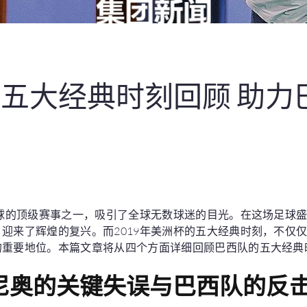
五大经典时刻回顾 助力
足球的顶级赛事之一，吸引了全球无数球迷的目光。在这场足球
迎来了辉煌的复兴。而2019年美洲杯的五大经典时刻，不仅
的重要地位。本篇文章将从四个方面详细回顾巴西队的五大经典
尼奥的关键失误与巴西队的反