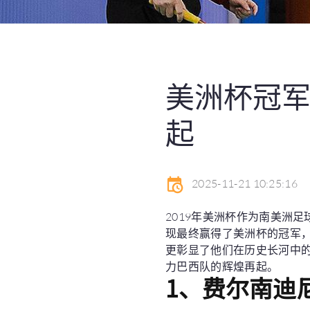
美洲杯冠军
起
2025-11-21 10:25:16
2019年美洲杯作为南美洲
现最终赢得了美洲杯的冠军，
更彰显了他们在历史长河中
力巴西队的辉煌再起。
1、费尔南迪