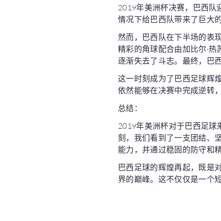
2019年美洲杯决赛，巴西
情况下给巴西队带来了巨大
然而，巴西队在下半场的表现
精彩的角球配合由加比尔·
逐渐失去了斗志。最终，巴西
这一时刻成为了巴西足球辉
依然能够在决赛中完成逆转
总结：
2019年美洲杯对于巴西足
刻，我们看到了一支团结、
能力，并通过稳固的防守和
巴西足球的辉煌再起，既是
界的巅峰。这不仅仅是一个