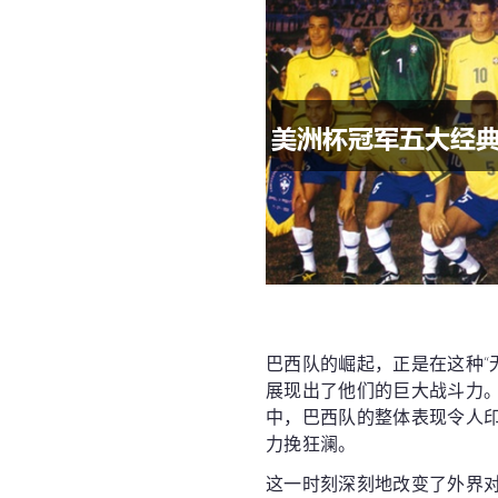
巴西队的崛起，正是在这种“
展现出了他们的巨大战斗力
中，巴西队的整体表现令人
力挽狂澜。
这一时刻深刻地改变了外界对