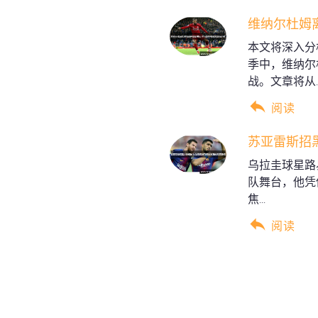
维纳尔杜姆
本文将深入分
季中，维纳尔
战。文章将从..
阅读
苏亚雷斯招
乌拉圭球星路
队舞台，他凭
焦...
阅读