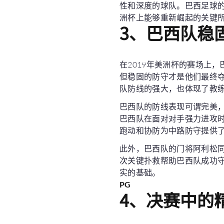
性和深度的球队。巴西足球的
洲杯上能够重新崛起的关键
3、巴西队稳
在2019年美洲杯的赛场上
但稳固的防守才是他们最终
队防线的强大，也体现了教
巴西队的防线表现可谓完美
巴西队在面对对手强力进攻
跑动和协防为中路防守提供
此外，巴西队的门将阿利松
次关键扑救帮助巴西队成功
实的基础。
PG
4、决赛中的