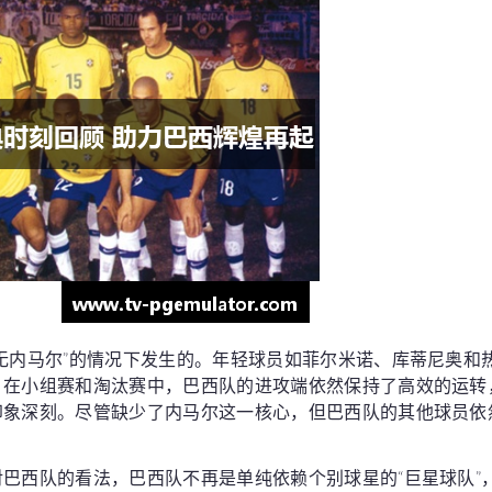
无内马尔”的情况下发生的。年轻球员如菲尔米诺、库蒂尼奥和
。在小组赛和淘汰赛中，巴西队的进攻端依然保持了高效的运转
印象深刻。尽管缺少了内马尔这一核心，但巴西队的其他球员依
巴西队的看法，巴西队不再是单纯依赖个别球星的“巨星球队”