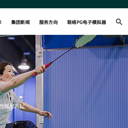
示
集团新闻
服务方向
联络PG电子模拟器
西辉煌再起