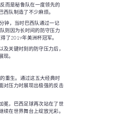
，反而是秘鲁队在一度领先的
巴西队制造了不少麻烦。
0分钟，当时巴西队通过一记
鲁队则因为长时间的防守压力
得了2019年美洲杯冠军。
以及关键时刻的防守压力后，
展现。
后的重生。通过这五大经典时
面对压力时展现出极强的反击
加冕，巴西足球再次站在了世
继续在世界舞台上绽放光彩。