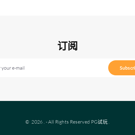
订阅
 your e-mail
Subscr
©
2026
.
- All Rights Reserved
PG试玩
.