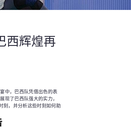
巴西辉煌再
盛宴中，巴西队凭借出色的表
仅展现了巴西队强大的实力，
时刻，并分析这些时刻如何助
击