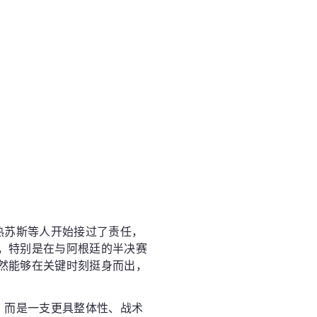
热苏斯等人开始接过了责任，
，特别是在与阿根廷的半决赛
然能够在关键时刻挺身而出，
，而是一支更具整体性、战术