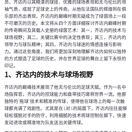
员，齐达内以其精湛的球技、优雅的球场表现和无与伦比的领
袖气质，成就了足球史上的传奇。从他在法国队的辉煌到在俱
乐部的杰出表现，齐达内的巅峰时期无疑成为了绿茵场上一段
不可磨灭的历史。本文将从四个方面详细探讨齐达内巅峰时期
的传奇瞬间及其载入史册的绿茵艺术：其一，齐达内的技术与
球场视野；其二，关键比赛中的决定性表现；其三，齐达内的
领导力与球队精神；其四，齐达内与球迷的情感连接与影响
力。通过这些角度，我们将更加深刻地理解齐达内如何以独特
的方式塑造了足球的历史，并在世界足球的舞台上留下永恒的
印记。
1、齐达内的技术与球场视野
齐达内的巅峰技术展现了他无与伦比的足球天赋。作为一名中
场指挥官，齐达内的控球能力和盘带技巧堪称世界一流。他那
独特的“拖球”技术和精准的传球，使得他在球场上的每一次触
球都充满了戏剧性。尤其是在1对1的局面下，齐达内往往能够
轻松摆脱对手的防守，利用细腻的技术将球控制在脚下，快速
发动进攻或精准地为队友送出关键传球。