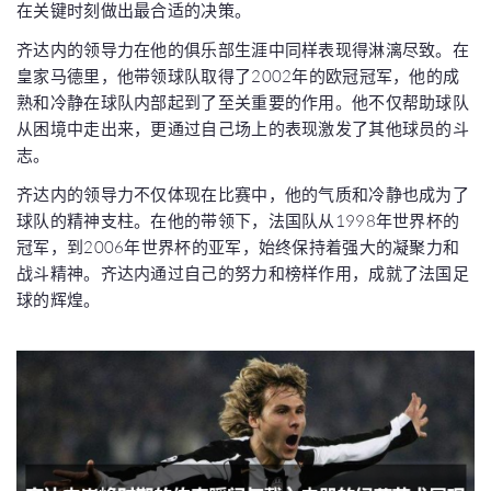
在关键时刻做出最合适的决策。
齐达内的领导力在他的俱乐部生涯中同样表现得淋漓尽致。在
皇家马德里，他带领球队取得了2002年的欧冠冠军，他的成
熟和冷静在球队内部起到了至关重要的作用。他不仅帮助球队
从困境中走出来，更通过自己场上的表现激发了其他球员的斗
志。
齐达内的领导力不仅体现在比赛中，他的气质和冷静也成为了
球队的精神支柱。在他的带领下，法国队从1998年世界杯的
冠军，到2006年世界杯的亚军，始终保持着强大的凝聚力和
战斗精神。齐达内通过自己的努力和榜样作用，成就了法国足
球的辉煌。