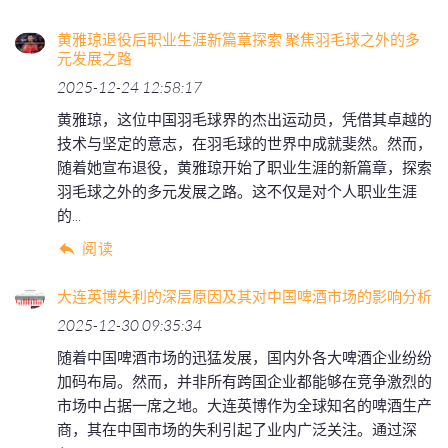
黄雅琼退役后职业生涯新篇章探索 聚焦羽毛球之外的多
元发展之路
2025-12-24 12:58:17
黄雅琼，这位中国羽毛球界的杰出运动员，凭借其卓越的
技术与坚定的意志，在羽毛球的世界中成就斐然。然而，
随着她宣布退役，黄雅琼开始了职业生涯的新篇章，探索
羽毛球之外的多元发展之路。这不仅是对个人职业生涯
的...
阅读
大连英博失利的深层原因及其对中国啤酒市场的影响分析
2025-12-30 09:35:34
随着中国啤酒市场的迅猛发展，国内外各大啤酒企业纷纷
加码布局。然而，并非所有跨国企业都能够在竞争激烈的
市场中占据一席之地。大连英博作为全球知名的啤酒生产
商，其在中国市场的失利引起了业内广泛关注。通过深