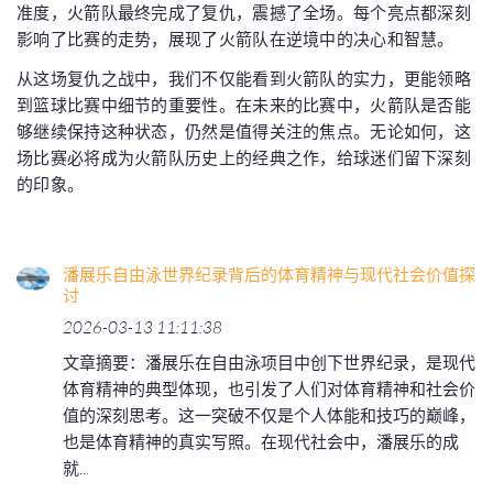
准度，火箭队最终完成了复仇，震撼了全场。每个亮点都深刻
影响了比赛的走势，展现了火箭队在逆境中的决心和智慧。
从这场复仇之战中，我们不仅能看到火箭队的实力，更能领略
到篮球比赛中细节的重要性。在未来的比赛中，火箭队是否能
够继续保持这种状态，仍然是值得关注的焦点。无论如何，这
场比赛必将成为火箭队历史上的经典之作，给球迷们留下深刻
的印象。
潘展乐自由泳世界纪录背后的体育精神与现代社会价值探
讨
2026-03-13 11:11:38
文章摘要：潘展乐在自由泳项目中创下世界纪录，是现代
体育精神的典型体现，也引发了人们对体育精神和社会价
值的深刻思考。这一突破不仅是个人体能和技巧的巅峰，
也是体育精神的真实写照。在现代社会中，潘展乐的成
就...