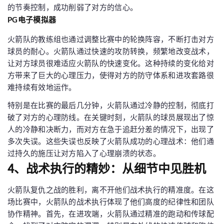
的节奏控制，成功削弱了对方的信心。
PG电子模拟器
火箭队的教练组也通过调整比赛中的轮换阵容，不断打击对方
球员的耐心。火箭队通过快速的攻防转换，频繁地改变战术，
让对方球员很难适应火箭队的快速变化。这种持续的变化给对
方带来了巨大的心理压力，使得对方的防守体系和进攻套路很
难持续有效地运作。
特别是在比赛的最后几分钟，火箭队通过冷静的控制，彻底打
破了对方的心理防线。在关键时刻，火箭队的球员展现出了惊
人的冷静和决断力，而对方在急于追赶分差的情况下，出现了
多次失误。这些失误也反映了火箭队成功的心理战术：他们通
过持久的施压让对方陷入了心理崩溃的状态。
4、战术执行的精妙：从细节中见胜机
火箭队复仇之战的胜利，离不开他们战术执行的精准度。在这
场比赛中，火箭队的战术执行体现了他们高度的纪律性和团队
协作精神。首先，在进攻端，火箭队通过精准的跑动和传球配