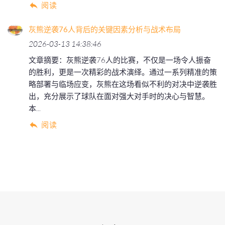
阅读
灰熊逆袭76人背后的关键因素分析与战术布局
2026-03-13 14:38:46
文章摘要：灰熊逆袭76人的比赛，不仅是一场令人振奋
的胜利，更是一次精彩的战术演绎。通过一系列精准的策
略部署与临场应变，灰熊在这场看似不利的对决中逆袭胜
出，充分展示了球队在面对强大对手时的决心与智慧。
本...
阅读