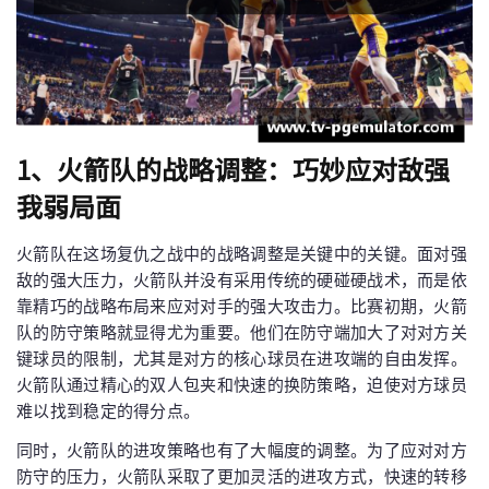
1、火箭队的战略调整：巧妙应对敌强
我弱局面
火箭队在这场复仇之战中的战略调整是关键中的关键。面对强
敌的强大压力，火箭队并没有采用传统的硬碰硬战术，而是依
靠精巧的战略布局来应对对手的强大攻击力。比赛初期，火箭
队的防守策略就显得尤为重要。他们在防守端加大了对对方关
键球员的限制，尤其是对方的核心球员在进攻端的自由发挥。
火箭队通过精心的双人包夹和快速的换防策略，迫使对方球员
难以找到稳定的得分点。
同时，火箭队的进攻策略也有了大幅度的调整。为了应对对方
防守的压力，火箭队采取了更加灵活的进攻方式，快速的转移