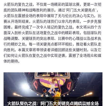
火箭队的复仇之战，不仅是一场精彩的篮球比赛，更是一次彻
底的团队精神和战略胜利的展示。通过“阿门五大关键亮点”，
火箭队在震撼全场的表现中展现了无与伦比的决心与实力。比
赛从开场到结束，火箭队的球员们以非凡的表现，一步步克服
困难，最终完成了一次令人铭记的复仇之战。本文将从四个方
面深入剖析火箭队在这场复仇之战中的精彩表现，包括球队的
战略调整、关键球员的突出表现、比赛中的心理战以及战术执
行的精妙之处。每一项关键亮点都环环相扣，推动着火箭队走
向胜利。本篇文章将带领读者详细回顾这些关键时刻，以及它
们如何让火箭队在复仇之战中实现逆袭，震撼了全场观众和媒
体的期待。