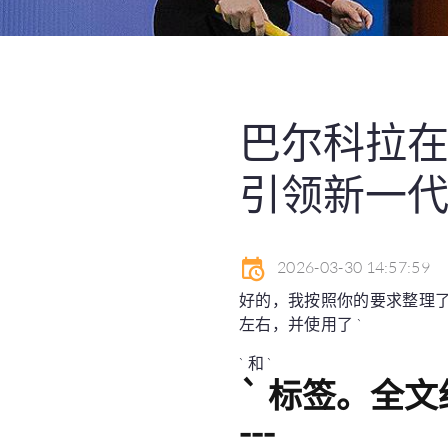
巴尔科拉
引领新一
2026-03-30 14:57:59
好的，我按照你的要求整理了
左右，并使用了 `
` 和 `
` 标签。全文
---