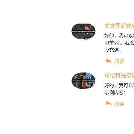
尤文图斯成
好的，我可以
甲前列”。我
段充满...
阅读
布伦特福德
好的，我可以
示例内容： -
阅读