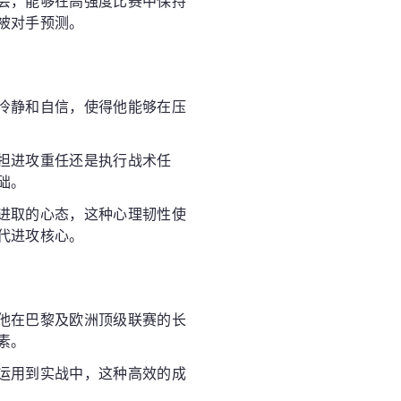
会，能够在高强度比赛中保持
被对手预测。
冷静和自信，使得他能够在压
担进攻重任还是执行战术任
础。
进取的心态，这种心理韧性使
代进攻核心。
他在巴黎及欧洲顶级联赛的长
素。
运用到实战中，这种高效的成