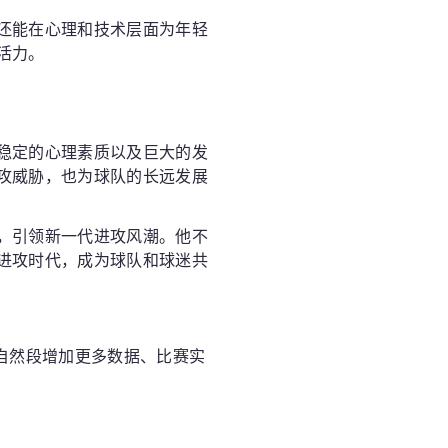
还能在心理和技术层面为年轻
活力。
稳定的心理素质以及巨大的发
攻威胁，也为球队的长远发展
，引领新一代进攻风潮。他不
进攻时代，成为球队和球迷共
个自然段增加更多数据、比赛实