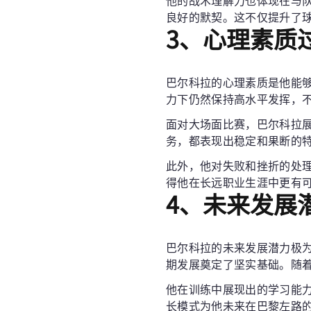
他的战术理解力也体现在与
良好的默契。这不仅提升了
3、心理素质
巴尔科拉的心理素质是他能
力下仍然保持高水平发挥，
面对大场面比赛，巴尔科拉
务，都表现出稳定和果断的
此外，他对失败和挫折的处
得他在长远职业生涯中更有
4、未来发展
巴尔科拉的未来发展潜力极
期发展奠定了坚实基础。随
他在训练中展现出的学习能
长模式为他未来在巴黎左路