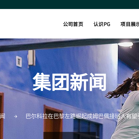
公司首页
认识PG
项目展
集团新闻
闻
巴尔科拉在巴黎左路崛起成姆巴佩接班人有望