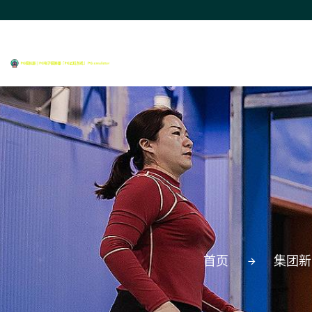
首页
集团新