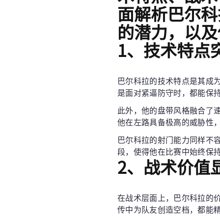
面解析巴尔科
的潜力，以及
1、技术特点
巴尔科拉的技术特点是其成
是面对紧逼防守时，都能保
此外，他的盘带风格融合了
他在左路具备极高的威胁性
巴尔科拉的射门能力同样不
段，使得他在比赛中始终保
2、战术价值
在战术层面上，巴尔科拉的
传中为队友创造空档，都能