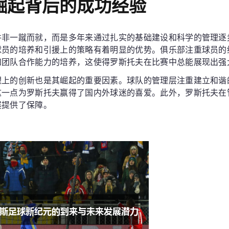
崛起背后的成功经验
并非一蹴而就，而是多年来通过扎实的基础建设和科学的管理逐
球员的培养和引援上的策略有着明显的优势。俱乐部注重球员的
和团队合作能力的培养，这使得罗斯托夫在比赛中总能展现出强
理上的创新也是其崛起的重要因素。球队的管理层注重建立和谐
这一点为罗斯托夫赢得了国内外球迷的喜爱。此外，罗斯托夫在
展提供了保障。