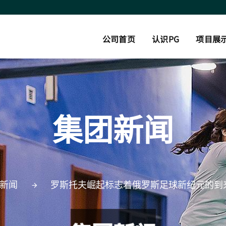
公司首页
认识PG
项目展
集团新闻
新闻
罗斯托夫崛起标志着俄罗斯足球新纪元的到