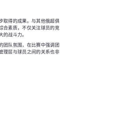
步取得的成果。与其他俄超俱
综合素质，不仅关注球员的竞
大的战斗力。
的团队氛围，在比赛中强调团
管理层与球员之间的关系也非