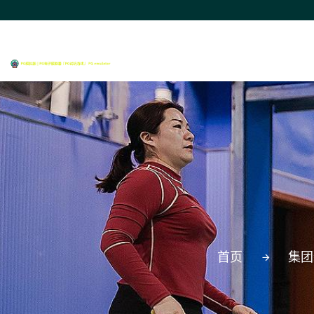
首页
集团