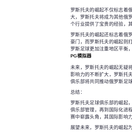
罗斯托夫的崛起不仅标志着
大，罗斯托夫将成为其他俄
个行业提供了宝贵的经验，
罗斯托夫的崛起还标志着俄
豪门，而罗斯托夫的崛起则
罗斯足球更加注重地区平衡
PG模拟器
未来，罗斯托夫的崛起无疑
影响力的不断扩大，罗斯托
俱乐部将共同推动俄罗斯足
总结：
罗斯托夫足球俱乐部的崛起
俱乐部管理，再到国际化进
赛中崭露头角，其国际影响
展望未来，罗斯托夫的崛起