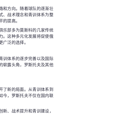
路和方向。随着球队的逐渐壮
式、战术理念和青训体系为整
平的提高。
俱乐部多为莫斯科的几家传统
力。这种多元化发展将促使俄
更广泛的选择。
青训体系的逐步完善以及国际
的崭露头角，罗斯托夫及其他
开了新的局面。从青训体系到
如今，罗斯托夫不仅在国内联
创新、战术提升和青训建设，