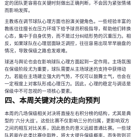
定的团队更容易在关键时刻做出正确判断，不会因为紧张情绪
而影响发挥。
主教练在调节球队心理方面也扮演关键角色。一些经验丰富的
教练往往擅长在压力环境下给予球员积极指导，帮助他们转换
心态，集中于自身优势，而不是过分纠结形势的沉重压力。相
反，如果球队在心理层面缺乏调控，往往容易出现早早崩盘的
情况，导致保级之路愈发艰难。
球迷与舆论也会在影响球队心理方面起到一定作用。主场氛围
在保级阶段尤为重要，球队需要从主场球迷的支持中获得动
力。若能在主场建立强大的气势，不仅可以鼓舞士气，也会在
一定程度上对客队形成心理压力。因此，心理的稳定与调适是
保级中不可忽视的一项核心要素。
四、本周关键对决的走向预判
本周的几场保级相关对决将直接左右积分榜的结构，尤其是典
型的“六分大战”。这些比赛不仅影响三分的归属，更影响双方
之间的相互对比关系，因此胜负的意义远超普通比赛。一些球
队若能在此类比赛中取胜，将大大提升保级概率，而失败则可