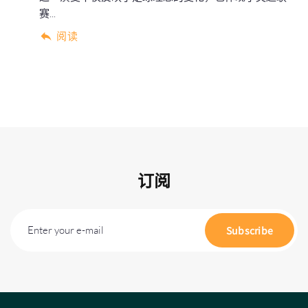
赛...
阅读
订阅
Enter your e-mail
Subscribe