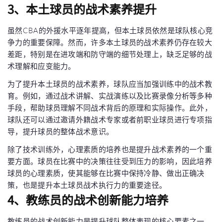
3、本土球员的战术素养提升
虽然CBA的外援水平逐年提高，但本土球员依然是球队核心竞
争力的重要保障。然而，许多本土球员的战术素养仍存在较大
差距，特别是在进攻端和防守端的细节处理上，缺乏足够的战
术理解和应变能力。
为了提升本土球员的战术素养，球队应当加强训练中的战术教
育。例如，通过战术讲解、实战演练以及比赛录像分析等多种
手段，帮助球员理解不同战术背后的原理和实际操作。此外，
球队还可以通过邀请外籍战术专家或者前职业球员进行专项指
导，提升球员的整体战术意识。
除了技术训练外，心理素质的培养也是提升战术素养的一个重
要方面。球员在比赛中的决策往往受到压力的影响，因此培养
球员的心理素质，使其能够在比赛中保持冷静、做出正确决
策，也是提升本土球员战术执行力的重要途径。
4、教练员的战术创新能力培养
教练员的战术创新能力是提升球队整体表现的核心要素之一。