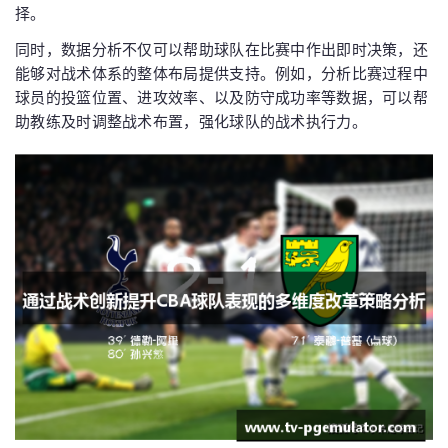
择。
同时，数据分析不仅可以帮助球队在比赛中作出即时决策，还
能够对战术体系的整体布局提供支持。例如，分析比赛过程中
球员的投篮位置、进攻效率、以及防守成功率等数据，可以帮
助教练及时调整战术布置，强化球队的战术执行力。