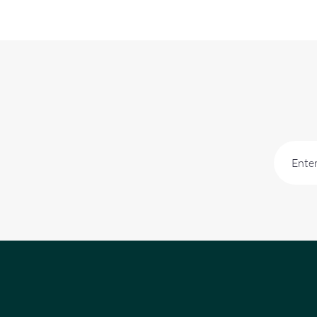
Enter