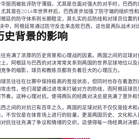
于华丽而被批评防守薄弱，尤其是在面对强大的对手时，巴西的
尤其是在2014年世界杯后，巴西逐步加强了防守端的组织性
阿根廷的防守体系则长期稳定，其扎实的后防线和对球员位置的
对决中，阿根廷常通过防守反击来击败巴西，这也是两队战术对
历史背景的影响
往往充满了浓厚的历史背景和心理战的因素。两国之间的足球对
史上，阿根廷与巴西的对决常常关系到两国的世界足球地位以及
期竞争的缩影，球员和教练员都背负着巨大的心理压力。
的球员往往在比赛中保持极高的竞技状态，但同时也存在着激烈
的攻击性，他们渴望通过进攻来打破对方的防线，而阿根廷球员
赛节奏。这种心理对抗，使得两队的经典对决总是充满了意外和
巴西之间的对抗已有百年之久，两国的足球对抗不仅仅是技术和
量，不仅仅是在体育场上进行的较量，更是两国历史、文化和人
的对抗往往充满了争议和情绪的交织，这使得每一场经典对决都