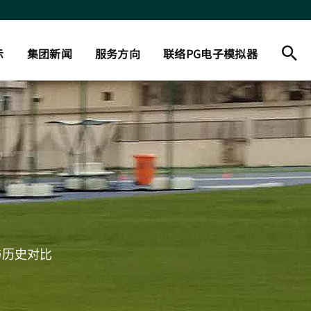
示
集团新闻
服务方向
联络PG电子模拟器
与历史对比