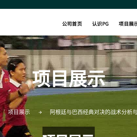
公司首页
认识PG
项目展
项目展示
项目展示
阿根廷与巴西经典对决的战术分析