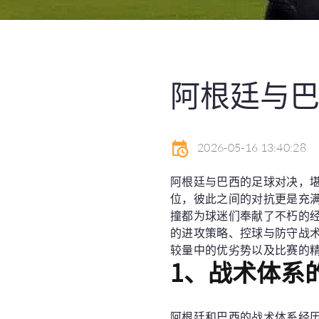
阿根廷与
2026-05-16 13:40:28
阿根廷与巴西的足球对决，
位，彼此之间的对抗更是充
撞都为球迷们奉献了不朽的
的进攻策略、控球与防守战
较量中的优劣势以及比赛的
1、战术体系
阿根廷和巴西的战术体系经