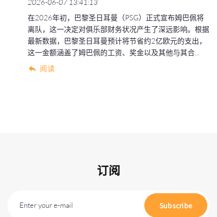
2026-06-07 13:41:13
在2026年初，巴黎圣日耳曼（PSG）正式宣布姆巴佩将
离队，这一决定对俱乐部财务状况产生了深远影响。根据
最新数据，巴黎圣日耳曼预计将节省约2亿欧元的支出，
这一金额涵盖了姆巴佩的工资、奖金以及其他与其合...
阅读
订阅
Enter your e-mail
Subscribe