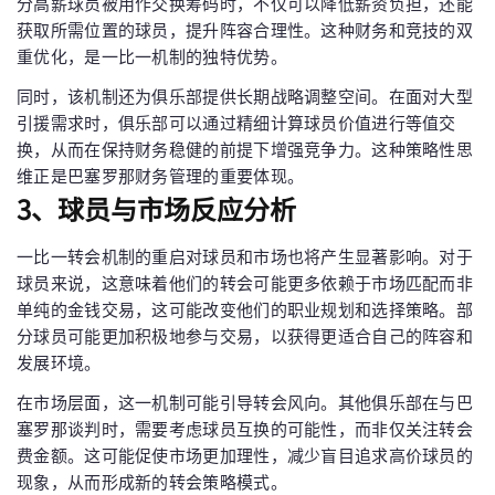
分高薪球员被用作交换筹码时，不仅可以降低薪资负担，还能
获取所需位置的球员，提升阵容合理性。这种财务和竞技的双
重优化，是一比一机制的独特优势。
同时，该机制还为俱乐部提供长期战略调整空间。在面对大型
引援需求时，俱乐部可以通过精细计算球员价值进行等值交
换，从而在保持财务稳健的前提下增强竞争力。这种策略性思
维正是巴塞罗那财务管理的重要体现。
3、球员与市场反应分析
一比一转会机制的重启对球员和市场也将产生显著影响。对于
球员来说，这意味着他们的转会可能更多依赖于市场匹配而非
单纯的金钱交易，这可能改变他们的职业规划和选择策略。部
分球员可能更加积极地参与交易，以获得更适合自己的阵容和
发展环境。
在市场层面，这一机制可能引导转会风向。其他俱乐部在与巴
塞罗那谈判时，需要考虑球员互换的可能性，而非仅关注转会
费金额。这可能促使市场更加理性，减少盲目追求高价球员的
现象，从而形成新的转会策略模式。