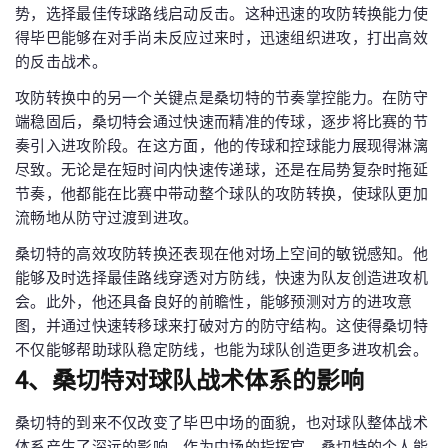
势，选择最佳传球路线启动反击。这种迅速的攻防转换能力使
得毕巴能够在对手尚未反应过来时，迅速组织进攻，打出高效
的反击战术。
攻防转换中的另一个关键点是桑切特的节奏掌控能力。在防守
端稳固后，桑切特会通过快速而精准的传球，逐步将比赛的节
奏引入进攻阶段。在这方面，他的传球和控球能力展现得淋漓
尽致。无论是在短时间内快速传递球，还是在局势复杂时拖延
节奏，他都能在比赛中带动整个球队的攻防转换，使球队更加
流畅地从防守过渡到进攻。
桑切特的高效攻防转换还表现在他对场上空间的敏锐感知。他
能够及时选择最佳路线穿透对方防线，快速为队友创造进攻机
会。此外，他还具备良好的前瞻性，能够预测对方的进攻意
图，并通过快速转移球来打破对方的防守结构。这使得桑切特
不仅能够帮助球队稳定防线，也能为球队创造更多进攻机会。
4、桑切特对球队战术体系的影响
桑切特的到来不仅改变了毕巴中场的面貌，也对球队整体战术
体系产生了深远的影响。作为中场的指挥官，桑切特的个人能