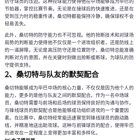
防守球员的压迫。这种控球能力使得他在中场能够成为毕巴的
节拍器，掌控比赛节奏。无论是在接球后的快速推进，还是在
受到压力时的稳重传递，桑切特都能保持冷静，确保球权不会
轻易丢失。
此外，桑切特的防守能力也不可忽视。他的抢断技术和对球场
局势的判断能力使得他不仅仅是一个进攻组织者，还是防线上
的一道屏障。无论是高压防守还是位置防守，桑切特总能准确
判断对方的意图，并在关键时刻做出抢断或断球，为球队的防
守提供支持。
2、桑切特与队友的默契配合
桑切特能够成为毕巴中场的核心力量，不仅仅是因为他个人的
能力，更多的是他与队友之间的默契配合。作为一名中场球
员，桑切特需要与前场和后场的球员保持良好的沟通与协作。
与锋线球员的默契配合是他能够成功组织进攻的一个重要因
素。在比赛中，桑切特经常能迅速察觉到锋线球员的跑动路
线，并精准地送出助攻球。这种与前锋球员的配合，使得毕巴
的进攻在一定程度上变得更加丰富和多样化。