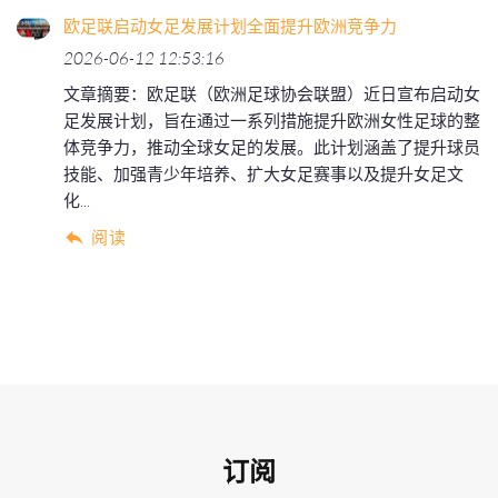
欧足联启动女足发展计划全面提升欧洲竞争力
2026-06-12 12:53:16
文章摘要：欧足联（欧洲足球协会联盟）近日宣布启动女
足发展计划，旨在通过一系列措施提升欧洲女性足球的整
体竞争力，推动全球女足的发展。此计划涵盖了提升球员
技能、加强青少年培养、扩大女足赛事以及提升女足文
化...
阅读
订阅