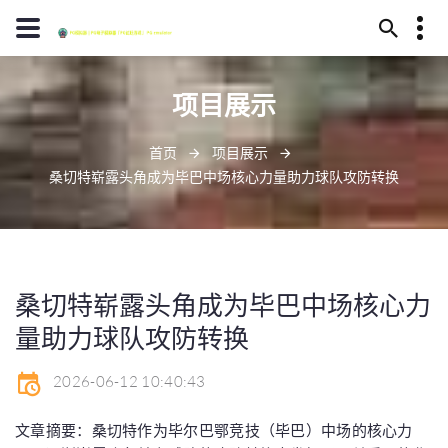
13594780517
项目展示
芜湖市姻浆区204号
distinguishing@att.net
首页
项目展示
桑切特崭露头角成为毕巴中场核心力量助力球队攻防转换
桑切特崭露头角成为毕巴中场核心力
量助力球队攻防转换
2026-06-12 10:40:43
文章摘要：桑切特作为毕尔巴鄂竞技（毕巴）中场的核心力