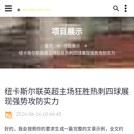
13594780517
项目展示
芜湖市姻浆区204号
distinguishing@att.net
首页
项目展示
纽卡斯尔联英超主场狂胜热刺四球展现强势攻防实力
纽卡斯尔联英超主场狂胜热刺四球展
现强势攻防实力
2026-06-16 10:46:45
好的，我会按照你的要求生成一篇完整的文章示例，全文约