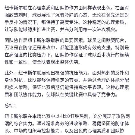
纽卡斯尔联在心理素质和团队协作方面同样表现出色。在面对
强敌热刺时，球员展现了沉着冷静的心态，无论在领先还是对
手反扑的情况下，都保持了高度专注。这种稳定的心理素质，
让球队能够稳步推进比赛，并充分利用每一次进攻机会。
团队协作是纽卡斯尔联取胜的重要因素。球员之间默契配合，
无论是在防守还是进攻中，都能迅速形成有效的支援。特别是
在高强度的比赛压力下，团队协作保证了球队战术执行的连续
性和一致性，使全队表现出整体优势。
此外，纽卡斯尔联展现出极强的抗压能力。面对热刺的反扑和
身体对抗，球队能够保持稳定的节奏，并通过合理的体能分配
和换人策略，保证比赛后期仍能保持高水平表现。这种心理素
质和团队协作能力，使球队在关键比赛中具备了竞争力。
总结：
纽卡斯尔联在本场比赛中以4比0狂胜热刺，充分展现了攻防两
端的综合实力。通过精准高效的进攻策略、稳健坚固的防守体
系、中场的组织与控制能力，以及出色的心理素质和团队协