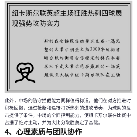
此外，中场的防守拦截能力同样值得称道。他们在对方推进时
积极回撤，通过抢断和逼抢打断热刺的进攻节奏，为球队的反
击提供了条件。中场的全面控制能力，使纽卡斯尔联在比赛中
占据了绝对主动，并为大比分取胜奠定了基础。
4、心理素质与团队协作