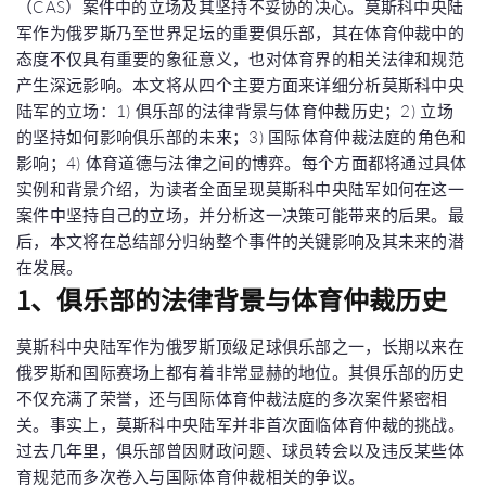
（CAS）案件中的立场及其坚持不妥协的决心。莫斯科中央陆
军作为俄罗斯乃至世界足坛的重要俱乐部，其在体育仲裁中的
态度不仅具有重要的象征意义，也对体育界的相关法律和规范
产生深远影响。本文将从四个主要方面来详细分析莫斯科中央
陆军的立场：1) 俱乐部的法律背景与体育仲裁历史；2) 立场
的坚持如何影响俱乐部的未来；3) 国际体育仲裁法庭的角色和
影响；4) 体育道德与法律之间的博弈。每个方面都将通过具体
实例和背景介绍，为读者全面呈现莫斯科中央陆军如何在这一
案件中坚持自己的立场，并分析这一决策可能带来的后果。最
后，本文将在总结部分归纳整个事件的关键影响及其未来的潜
在发展。
1、俱乐部的法律背景与体育仲裁历史
莫斯科中央陆军作为俄罗斯顶级足球俱乐部之一，长期以来在
俄罗斯和国际赛场上都有着非常显赫的地位。其俱乐部的历史
不仅充满了荣誉，还与国际体育仲裁法庭的多次案件紧密相
关。事实上，莫斯科中央陆军并非首次面临体育仲裁的挑战。
过去几年里，俱乐部曾因财政问题、球员转会以及违反某些体
育规范而多次卷入与国际体育仲裁相关的争议。