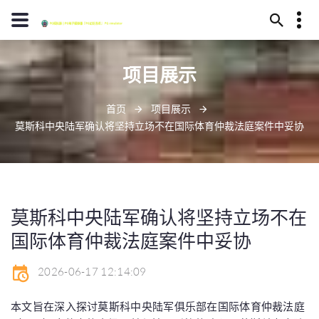
13594780517
项目展示
芜湖市姻浆区204号
distinguishing@att.net
首页
项目展示
莫斯科中央陆军确认将坚持立场不在国际体育仲裁法庭案件中妥协
莫斯科中央陆军确认将坚持立场不在
国际体育仲裁法庭案件中妥协
2026-06-17 12:14:09
本文旨在深入探讨莫斯科中央陆军俱乐部在国际体育仲裁法庭