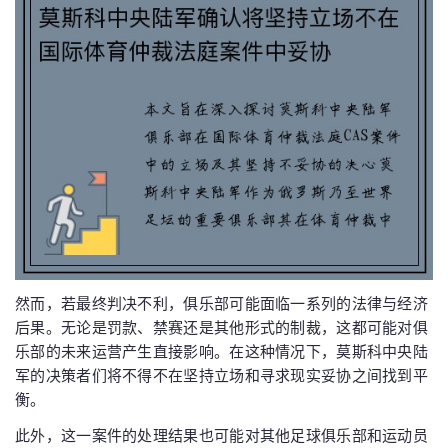
然而，若最终判决不利，俱乐部可能面临一系列的法律与经济
后果。无论是罚款、禁赛还是其他形式的制裁，这都可能对俱
乐部的未来运营产生直接影响。在这种情况下，莫斯科中央陆
军的决策者们将不得不在坚持立场和寻求现实妥协之间找到平
衡。
此外，这一案件的处理结果也可能对其他足球俱乐部和运动员