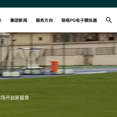
示
集团新闻
服务方向
联络PG电子模拟器
赛场开启新篇章