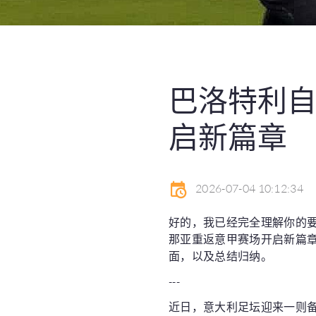
巴洛特利
启新篇章
2026-07-04 10:12:34
好的，我已经完全理解你的
那亚重返意甲赛场开启新篇章
面，以及总结归纳。
---
近日，意大利足坛迎来一则备