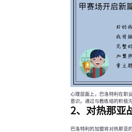
心理层面上，巴洛特利在职
意识。通过与教练组的积极
2、对热那亚
巴洛特利的加盟将对热那亚