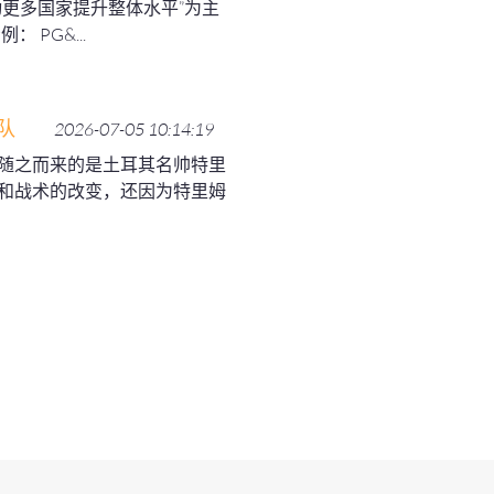
更多国家提升整体水平”为主
PG&...
队
2026-07-05 10:14:19
随之而来的是土耳其名帅特里
和战术的改变，还因为特里姆