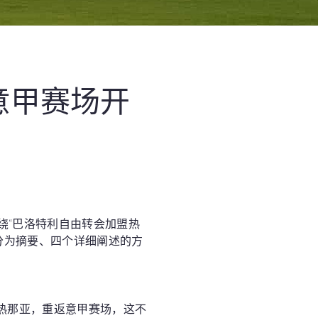
意甲赛场开
绕“巴洛特利自由转会加盟热
分为摘要、四个详细阐述的方
热那亚，重返意甲赛场，这不