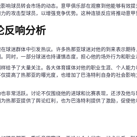
能影响球员转会市场的动态。意甲俱乐部在观察到他能够有效提
潜力的攻击型球员，以增强竞争优势。这种连锁反应将推动意甲
论反响分析
速在球迷群体中引发热议。许多热那亚球迷对他的到来表示期待
利。同时，一部分球迷也持谨慎态度，担心他的场外行为和职业
同样给予了大量关注。各大体育媒体对他的职业生涯、个人能力
不仅提高了热那亚的曝光度，也增加了巴洛特利自身的社会影响
动也非常活跃。讨论不仅围绕他的进球和比赛表现，还涉及他与
围为热那亚提供了舆论红利，也为巴洛特利提供了激励，促使他