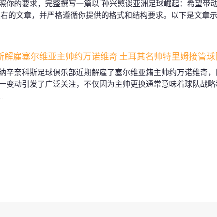
照你的要求，完整撰写一篇以“孙兴慜谈亚洲足球崛起：希望带动
左右的文章，并严格遵循你提供的格式和结构要求。以下是文章示例： 
斯解雇塞尔维亚主帅约万诺维奇 土耳其名帅特里姆接管球
纳辛奈科斯足球俱乐部近期解雇了塞尔维亚籍主帅约万诺维奇，
一变动引发了广泛关注，不仅因为主帅更换通常意味着球队战略
.