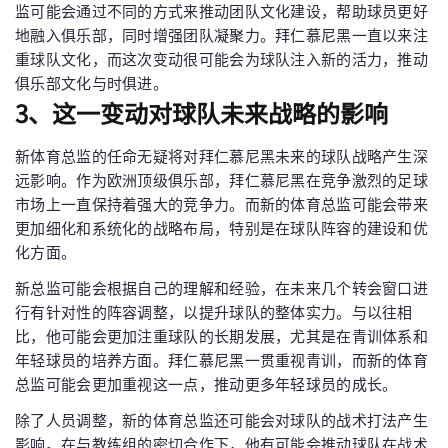
监可能会通过不同的方式来推动团队文化建设，帮助球员更好
地融入俱乐部，同时增强团队凝聚力。拜仁慕尼黑一直以来注
重球队文化，而这次变动很可能会为球队注入新的活力，推动
俱乐部文化与时俱进。
3、这一变动对球队未来战略的影响
新体育总监的任命无疑将对拜仁慕尼黑未来的球队战略产生深
远影响。作为欧洲顶级俱乐部，拜仁慕尼黑在竞争激烈的足球
市场上一直保持着强大的竞争力。而新的体育总监可能会带来
更加细化和系统化的战略布局，特别是在球队阵容的建设和优
化方面。
新总监可能会根据自己的理解和经验，在未来几个转会窗口进
行有针对性的阵容调整，以提升球队的整体实力。与以往相
比，他可能会更加注重球队的长期发展，尤其是在青训体系和
年轻球员的培养方面。拜仁慕尼黑一贯重视青训，而新的体育
总监可能会更加重视这一点，推动更多年轻球员的成长。
除了人员调整，新的体育总监还可能会对球队的战术打法产生
影响。在与教练组的密切合作下，他有可能会推动球队在战术