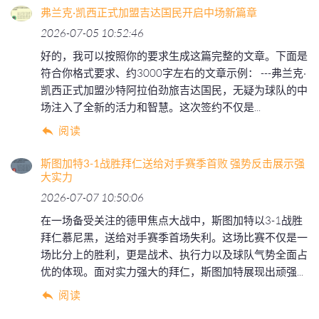
弗兰克·凯西正式加盟吉达国民开启中场新篇章
2026-07-05 10:52:46
好的，我可以按照你的要求生成这篇完整的文章。下面是
符合你格式要求、约3000字左右的文章示例： ---弗兰克·
凯西正式加盟沙特阿拉伯劲旅吉达国民，无疑为球队的中
场注入了全新的活力和智慧。这次签约不仅是...
阅读
斯图加特3-1战胜拜仁送给对手赛季首败 强势反击展示强
大实力
2026-07-07 10:50:06
在一场备受关注的德甲焦点大战中，斯图加特以3-1战胜
拜仁慕尼黑，送给对手赛季首场失利。这场比赛不仅是一
场比分上的胜利，更是战术、执行力以及球队气势全面占
优的体现。面对实力强大的拜仁，斯图加特展现出顽强...
阅读