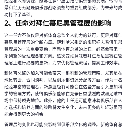
经验和人脉资源，能够在多个层面推动俱乐部的发展。他的背
景和经历无疑是俱乐部战略调整的重要组成部分，为未来的成
功打下了基础。
2、任命对拜仁慕尼黑管理层的影响
这一任命不仅仅是对新体育总监个人能力的认可，更是对拜仁
慕尼黑管理层的全新布局。萨利哈米季奇的离职标志着俱乐部
管理层的一次重要变动，而新体育总监的上任，必然会带来一
系列新的管理理念和方向。这次变动意味着拜仁慕尼黑将在管
理层上进行必要的更新，力求优化管理流程，提高工作效率。
新体育总监的加入可能会带来一系列新的管理策略，尤其是在
球员转会、合同谈判、以及俱乐部资源分配等方面。作为一名
经验丰富的管理者，新总监极有可能会在这些方面引入更加科
学的管理方式，使得俱乐部能够在竞争日益激烈的欧洲足球市
场中保持领先地位。此外，他的上任还可能意味着俱乐部在人
才选拔和培养方面的策略将发生变化，未来更多的年轻球员可
能会得到更大的机会。
管理层的变化也可能会影响到俱乐部文化的调整。新的体育总