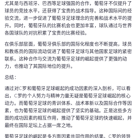
尤其是与西班牙、巴西等足球强国的合作，葡萄牙不仅提升了
球员的竞技水平，还获得了宝贵的战术指导。这种国际间的经
验交流，进一步促进了葡萄牙足球理念的完善和战术水平的提
升。同时，葡萄牙队的比赛机会也更加丰富，球队通过与世界
各国球队的对抗积累了宝贵的比赛经验。
在俱乐部层面，葡萄牙俱乐部的国际化程度也不断提高，球员
和教练员的国际流动促进了葡萄牙足球与其他国家足球的紧密
联系。这种合作与交流为葡萄牙足球的崛起提供了更强的动
力，也推动了其国际地位的提升。
总结：
通过对C罗和葡萄牙足球崛起的成功因素的深入剖析，可以看
出，C罗的个人努力与精神力量无疑是葡萄牙足球崛起的核心
动力。而葡萄牙足球的青训体系、战术革新以及国际合作等因
素，也为葡萄牙足球的崛起提供了坚实的基础。正是这些多方
面的成功因素的相互作用，推动了葡萄牙足球的快速崛起，并
最终在国际足坛上占据一席之地。
葡萄牙足球的崛起是多方面因素共同作用的结果。C罗的领导