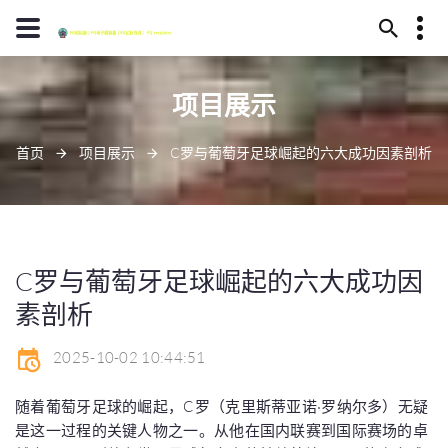
13594780517
项目展示
芜湖市姻浆区204号
distinguishing@att.net
首页
项目展示
C罗与葡萄牙足球崛起的六大成功因素剖析
C罗与葡萄牙足球崛起的六大成功因
素剖析
2025-10-02 10:44:51
随着葡萄牙足球的崛起，C罗（克里斯蒂亚诺·罗纳尔多）无疑
是这一过程的关键人物之一。从他在国内联赛到国际赛场的卓