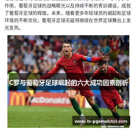
作用、葡萄牙足球的战略眼光以及持续不断的青训建设，成就
了葡萄牙足球的辉煌。未来，随着更多年轻球员的崛起和足球
环境的不断优化，葡萄牙足球无疑将继续在世界足球舞台上发
光发热。