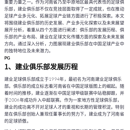
重要力量之一。作为河南省乃至中原地区最具代表性的足球俱
乐部，建业俱乐部不仅在竞技层面取得了一定成就，也在推动
足球产业多元化、拓展足球产业链方面进行了积极探索。本文
将围绕建业俱乐部的历史发展、产业多元化探索以及未来展望
展开分析，着重从四个方面进行阐述：俱乐部的发展历程、俱
乐部的产业布局、建业在足球文化传播方面的探索及未来发展
方向。通过深入分析，力图展现建业俱乐部在中国足球产业中
的独特地位及未来潜力。
PG
1、建业俱乐部发展历程
建业足球俱乐部成立于1994年，最初名为河南建业足球俱乐
部。俱乐部的成立标志着河南省在中国足球版图上的崛起。随
着时间的推移，建业逐渐在中国足球甲级联赛中站稳脚跟，并
于2006年成功升入中超联赛。作为一家地方性足球俱乐部，
建业的成功离不开对足球人才的重视和长期的管理积淀。特别
是在俱乐部创始人兼现任董事长的努力下，建业成为了河南省
的足球骄傲。