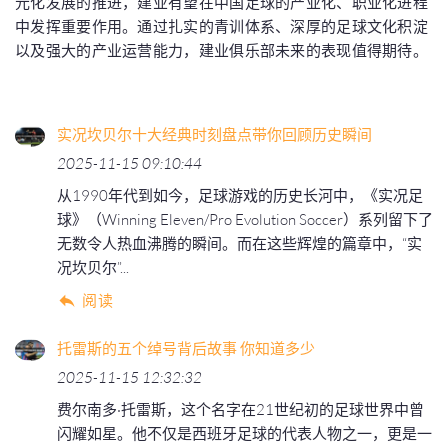
元化发展的推进，建业有望在中国足球的产业化、职业化进程
中发挥重要作用。通过扎实的青训体系、深厚的足球文化积淀
以及强大的产业运营能力，建业俱乐部未来的表现值得期待。
实况坎贝尔十大经典时刻盘点带你回顾历史瞬间
2025-11-15 09:10:44
从1990年代到如今，足球游戏的历史长河中，《实况足
球》（Winning Eleven/Pro Evolution Soccer）系列留下了
无数令人热血沸腾的瞬间。而在这些辉煌的篇章中，“实
况坎贝尔”...
阅读
托雷斯的五个绰号背后故事 你知道多少
2025-11-15 12:32:32
费尔南多·托雷斯，这个名字在21世纪初的足球世界中曾
闪耀如星。他不仅是西班牙足球的代表人物之一，更是一