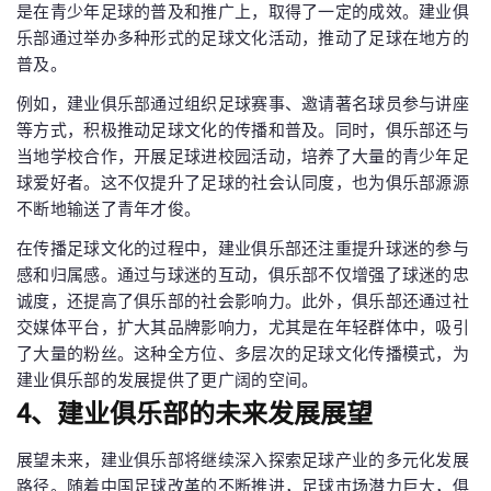
是在青少年足球的普及和推广上，取得了一定的成效。建业俱
乐部通过举办多种形式的足球文化活动，推动了足球在地方的
普及。
例如，建业俱乐部通过组织足球赛事、邀请著名球员参与讲座
等方式，积极推动足球文化的传播和普及。同时，俱乐部还与
当地学校合作，开展足球进校园活动，培养了大量的青少年足
球爱好者。这不仅提升了足球的社会认同度，也为俱乐部源源
不断地输送了青年才俊。
在传播足球文化的过程中，建业俱乐部还注重提升球迷的参与
感和归属感。通过与球迷的互动，俱乐部不仅增强了球迷的忠
诚度，还提高了俱乐部的社会影响力。此外，俱乐部还通过社
交媒体平台，扩大其品牌影响力，尤其是在年轻群体中，吸引
了大量的粉丝。这种全方位、多层次的足球文化传播模式，为
建业俱乐部的发展提供了更广阔的空间。
4、建业俱乐部的未来发展展望
展望未来，建业俱乐部将继续深入探索足球产业的多元化发展
路径。随着中国足球改革的不断推进，足球市场潜力巨大，俱