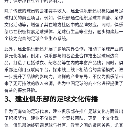
升了俱乐部在社会中的影响力。
除了传统的球员转会和赛事收入，建业俱乐部还积极拓展与足
球相关的商业项目。例如，俱乐部通过组织足球青训营、足球
文化活动等，增强了其在地方社区中的品牌效应。同时，俱乐
部也在积极探索足球媒体、足球衍生品等业务，逐步构建起一
个较为完善的足球产业生态系统。
此外，建业俱乐部还开展了多项跨界合作，推动了足球产业的
多元化发展。例如，俱乐部与知名企业合作推出足球周边商
品，打造了包括球衣、纪念品等在内的丰富产品线；同时，俱
乐部还利用互联网平台，探索线上线下相结合的营销模式，进
一步提升了品牌的影响力。这样的产业布局，不仅为俱乐部带
来了更可持续的收入来源，也为中国足球的商业化进程提供了
有益的探索经验。
3、建业俱乐部的足球文化传播
作为河南省的足球代表，建业俱乐部在推广足球文化方面做出
了积极努力。建业不仅仅是一个竞技团队，更是一个文化载
体。俱乐部始终强调足球与社区、教育之间的紧密关系，尤其