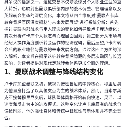
具争议的话题之一。这桩交易不仅涉及球员个人职业生涯的重
大转折，也映射出曼联俱乐部内部的战术调整、管理理念以及
英超转会生态的深层变化。本文将从四个维度对“曼联卢卡库
转会背后原因深度揭秘与未来发展展望”进行系统分析：首先
探讨曼联内部战术与用人理念的变化如何导致卢卡库边缘化；
其次分析卢卡库个人状态与心理层面因素；第三部分从市场与
经纪人操作角度剖析转会运作的经济逻辑；最后展望卢卡库转
会后的职业路径与曼联的未来发展方向。通过这四个方面的深
入解析，本文旨在揭示这桩转会背后隐藏的多层次动因与长远
影响，为读者提供对现代足球转会体系更加全面的理解。
1、曼联战术调整与锋线结构变化
卢卡库加盟曼联之初，被视为接班鲁尼的中锋核心，穆里尼奥
为他量身打造了以高位支点为主的战术体系。然而，当索尔斯
克亚接替穆里尼奥后，球队整体风格开始转向快速、灵活、以
速度和反击为主的进攻模式。这种变化让卢卡库原有的战术价
值被削弱，他的强壮身体和传统中锋属性与新体系并不完全契
合。