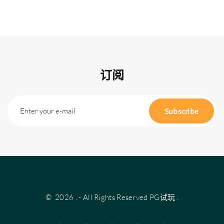
订阅
Enter your e-mail
Subscribe
©
2026
.
- All Rights Reserved
PG试玩
.