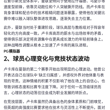
在索尔斯克亚体系中，曼联更倾向于使用拉什福德、马夏尔等
速度型前锋，依靠灵动跑位和个人突破撕开防线。而卢卡库在
背身拿球和配合中的技术粗糙问题逐渐暴露，使得他在关键比
赛中难以融入球队整体进攻思路，逐渐失去主力位置。
此外，曼联当时处于重建阶段，球队高层与教练组对于阵容年
轻化的方向高度一致。卢卡库高昂的薪水与出场效率的矛盾，
使得俱乐部决定将资源集中在更具成长潜力的年轻前锋身上。
这种战略性调整从根本上加速了卢卡库的离队进程。
PG模拟器
2、球员心理变化与竞技状态波动
卢卡库在曼联的第二个赛季开始出现明显的心理波动。他曾公
开表达自己在球队中“缺乏归属感”，并感叹外界对他体重与表
现的苛责。这种情绪的积累不仅影响了他在场上的自信心，也
导致训练态度和比赛专注度下降。对于任何一名顶级球员而
言，心理状态的动荡往往会成为职业发展的转折点。
在竞技层面，卢卡库虽然仍具备出色的身体素质和门前嗅觉，
但英超的高强度比赛要求他在技术与灵活性上不断提升。面对