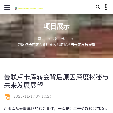
13594780517
项目展示
芜湖市姻浆区204号
distinguishing@att.net
首页
项目展示
曼联卢卡库转会背后原因深度揭秘与未来发展展望
曼联卢卡库转会背后原因深度揭秘与
未来发展展望
2025-11-17 09:10:26
卢卡库从曼联离队的转会事件，一直是近年来英超转会市场最