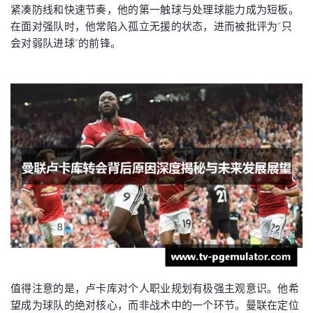
紧凑防线和快速节奏，他的第一触球与处理球能力成为短板。
在面对强队时，他常陷入孤立无援的状态，进而被批评为“只
会对弱队进球”的前锋。
值得注意的是，卢卡库对个人职业规划有极强主观意识。他希
望成为球队的绝对核心，而非战术中的一个环节。曼联在定位