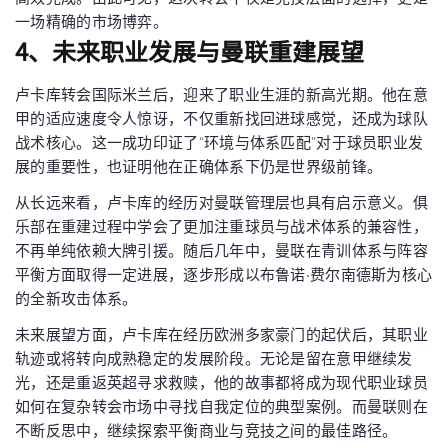
一场精确的市场博弈。
4、未来职业发展与曼联重建展望
卢卡库转会国际米兰后，迎来了职业生涯的新高光期。他在意
甲的适应速度令人惊讶，不仅重新找回进球感觉，还成为球队
战术核心。这一成功印证了“环境与体系匹配”对于球员职业发
展的重要性，也证明他在正确体系下仍是世界级前锋。
从长远来看，卢卡库的经历对曼联管理层也具有启示意义。俱
乐部在重建过程中学会了更加注重球员与战术体系的兼容性，
不再单纯依赖大牌引援。随后几年中，曼联在青训体系与阵容
平衡方面取得一定进展，逐步形成以布鲁诺·费尔南德斯为核心
的全新攻击体系。
未来展望方面，卢卡库在经历欧洲多家豪门的起伏后，其职业
轨迹或将转向成熟稳定的发展阶段。无论是留在意甲继续发
光，还是重返英超寻求救赎，他的故事都将成为现代职业球员
如何在复杂转会市场中寻找自我定位的典型案例。而曼联则在
不断反思中，继续探索平衡商业与竞技之间的最佳路径。