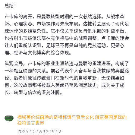
总结：
卢卡库的离开，是曼联转型时期的一次必然选择。从战术革
新、心理状态、市场操作到未来布局，这桩转会展现了现代足
球运作的多维复杂性。它不仅关乎球员与俱乐部的利益平衡，
也折射出顶级俱乐部在竞争格局中的战略调整。卢卡库的转会
让人们重新认识到，足球已不再是单纯的竞技运动，更是心
理、经济与文化博弈的综合体现。
纵观全局，卢卡库的职业生涯轨迹与曼联的重建进程，构成了
一种相互映照的关系。前者代表个人奋斗与自我救赎的典型路
径，后者则象征传统豪门在新时代的自我革新。无论结果如
何，这段故事都将被载入英超乃至欧洲足球史，成为关于成
长、转型与信念的深刻注脚。
揭秘英伦绿茵场的奇特称谓与背后文化 解密英国足球的
独特语言世界
2025-11-16 12:49:19