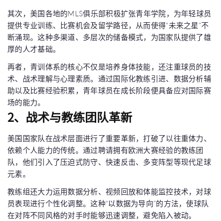
其次，美国各地的MLS俱乐部积极扩张青年学院，为年轻球员
提供专业训练、比赛机会及留学路径，从而使得“未来之星”不
断涌现。这种多渠道、多层次的储备模式，为国家队提供了雄
厚的人才基础。
再者，青训体系的核心不仅是培养身体技能，还注重球员的技
术、战术理解与心理素质。通过国际化教练引进、数据分析辅
助以及比赛经验积累，青年球员在成长阶段便具备应对国际赛
场的能力。
2、战术与教练团队革新
美国国家队在战术层面进行了重要革新，打破了以往重体力、
依赖个人能力的传统。通过聘请拥有欧洲大赛经验的教练团
队，他们引入了压迫式防守、快速反击、多变阵型等现代足球
元素。
教练组还大力运用数据分析、视频回放和体能监控技术，对球
员表现进行个性化调整。这种“以数据为导向”的方法，使球队
在对阵不同风格的对手时能够迅速调整，避免陷入被动。