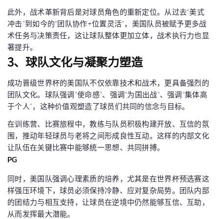
此外，战术革新背后是对球员角色的重新定位。从过去“美式
冲击”到如今的“团队协作+位置灵活”，美国队员被赋予更多战
术任务与决策责任，这让球队整体更加立体，战术执行力也显
著提升。
3、球队文化与凝聚力塑造
成功晋级世界杯的美国队不仅依靠技术和战术，更具备强烈的
团队文化。球队强调“使命感”、强调“为国出战”、强调“集体高
于个人”，这种价值观塑造了球员们共同的信念与目标。
在训练营、比赛旅程中，教练与队员积极构建开放、互信的氛
围，推动年轻球员与老将之间形成良性互动。这样的内部文化
让队伍在关键比赛中能够统一思想、共同拼搏。
PG
同时，美国队强调心理素质的培养，尤其是在世界杯预选赛这
样强压环境下，球员必须保持冷静、应对复杂局势。团队内部
的团结力与相互支持，让球员在逆境中仍然能够互信、互助，
从而发挥最大潜能。