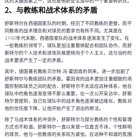
队的关键因素之一，这也是他职业生涯中的一个重要转折点。
2、与教练和战术体系的矛盾
舒斯特尔在西德国家队的时期，经历了不同教练的更替，而不
同教练的战术理念和对球员的要求也有所不同。尤其是在
1980年代末期，西德国家队的战术体系逐渐发生了变化。在
一些教练的领导下，球队更加注重整体配合和团队协作，而舒
斯特尔的个人技术和进攻风格更倾向于个人主义，这与当时的
战术要求产生了一定的矛盾。
其中，德国著名教练贝尔特·冯·霍因肯的到来，进一步加剧了
舒斯特尔与教练团队的矛盾。霍因肯的战术更加注重细致的场
面控制和球员之间的配合，舒斯特尔不太适应这种体系，他在
球队中的角色逐渐变得不那么重要。在一次公开采访中，舒斯
特尔曾提到，自己在球队中的战术角色逐渐被边缘化，教练对
他的信任度下降，让他开始产生了退出的想法。
除了与战术体系的冲突外，舒斯特尔与部分教练的个性和管理
方式也不和谐。舒斯特尔一直以来是一位直言不讳、个性鲜明
的球员，他与一些教练的关系较为紧张。在这种不和谐的氛围