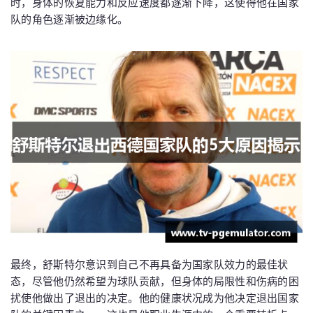
时，身体的恢复能力和反应速度都逐渐下降，这使得他在国家
队的角色逐渐被边缘化。
最终，舒斯特尔意识到自己不再具备为国家队效力的最佳状
态，尽管他仍然希望为球队贡献，但身体的局限性和伤病的困
扰使他做出了退出的决定。他的健康状况成为他决定退出国家