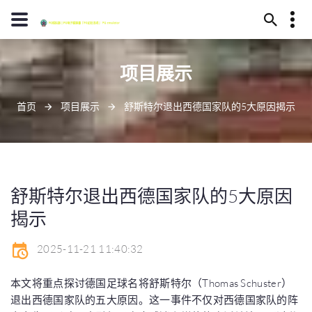
13594780517
项目展示
芜湖市姻浆区204号
distinguishing@att.net
首页
项目展示
舒斯特尔退出西德国家队的5大原因揭示
舒斯特尔退出西德国家队的5大原因
揭示
2025-11-21 11:40:32
本文将重点探讨德国足球名将舒斯特尔（Thomas Schuster）
退出西德国家队的五大原因。这一事件不仅对西德国家队的阵