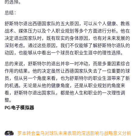
的选择。
总结：
舒斯特尔退出西德国家队的五大原因，可以从个人健康、教练
战术、媒体压力以及个人职业规划等多个方面进行分析。他在
决定退出国家队时，既有现实的身体原因，也有对未来发展的
深刻考虑。通过这些原因，我们不仅能够了解舒斯特尔退队的
动因，也能够从中看出一个球员在职业生涯中的理性选择。
总的来说，舒斯特尔的退出并非一时冲动，而是多重因素综合
作用的结果。他的决定虽然让西德国家队失去了一位重要的球
员，但从另一个角度来看，也为舒斯特尔的职业生涯带来了新
的机遇。无论是从他的健康角度，还是从职业规划的角度来
看，舒斯特尔退出国家队，都是他人生和职业的一次理性调
整。
PG电子模拟器
罗本转会皇马对球队未来表现的深远影响与战略意义分析