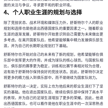
度的关注与争议，寻求更平和的职业环境。
4、个人职业生涯的规划与选择
除了竞技状态、战术环境和媒体压力外，舒斯特尔个人的职业
规划和选择也是他退出西德国家队的重要因素之一。随着职业
生涯的逐渐发展，舒斯特尔开始意识到自己需要为未来做出更
多考虑。在离开国家队后，他希望能够集中精力发展俱乐部生
涯，并为自己的长期职业规划打下基础。
舒斯特尔也开始对自己的未来有了新的规划，他希望能够在俱
乐部中发挥更大的作用，并成为球队的核心球员。与国家队相
比，俱乐部的赛季更为稳定，训练和比赛节奏相对较为合理，
这有助于舒斯特尔保持良好的竞技状态。因此，舒斯特尔决定
将更多的精力投入到俱乐部中，而不是继续为国家队效力。
舒斯特尔的这一决定，实际上也为他后来的职业生涯打下了坚
实的基础。他在退出国家队后，继续在俱乐部中保持了高水平
的表现，并为自己的足球生涯增加了更多的荣耀。因此，他退
出西德国家队，也可以看作是他在职业生涯中的一次深思熟虑