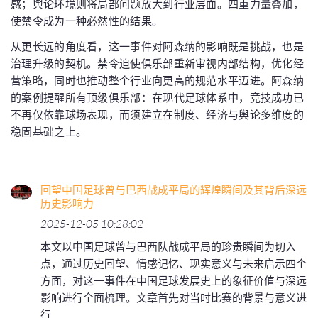
感；舆论环境则将局部问题放大到行业层面。四重力量叠加，
使禁令成为一种必然性的结果。
从更长远的角度看，这一事件对阿森纳的影响既是挑战，也是
治理升级的契机。禁令迫使俱乐部重新审视内部结构，优化经
营策略，同时也推动整个行业向更高的规范水平迈进。阿森纳
的案例提醒所有顶级俱乐部：在现代足球体系中，竞技成功已
不再仅依靠球场表现，而须建立在制度、经济与舆论多维度的
稳固基础之上。
回望中国足球曾与巴西战成平局的辉煌瞬间及其背后深远
历史影响力
2025-12-05 10:28:02
本文以中国足球曾与巴西队战成平局的珍贵瞬间为切入
点，通过历史回望、情感记忆、现实意义与未来启示四个
方面，对这一事件在中国足球发展史上的象征价值与深远
影响进行全面梳理。文章首先对当时比赛的背景与意义进
行...