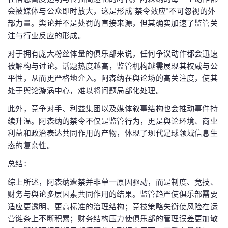
会被媒体与公众即时放大，这是形成“禁令效应”不可忽视的外
部力量。舆论并不是处罚的直接来源，但其确实加速了监管关
注与行业反应的形成。
对于拥有庞大粉丝体量的俱乐部来说，任何争议动作都会迅速
被解构与讨论。话题热度越高，监管机构越需展现其权威与公
平性，从而更严格地介入。阿森纳在舆论场的高关注度，使其
处于舆论漩涡中心，难以将问题局部化处理。
此外，竞争对手、利益集团以及媒体叙事结构也会推动事件持
续升温。阿森纳的禁令不仅是监管行为，更是舆论环境、商业
利益和政治表达共同作用的产物，体现了现代足球领域信息生
态的复杂性。
总结：
综上所述，阿森纳遭禁并非单一原因驱动，而是制度、竞技、
财务与舆论多层因素共同作用的结果。监管趋严使俱乐部需要
适应更透明、更高标准的治理结构；竞技策略失衡使风险在运
营链条上不断积累；财务结构压力使俱乐部的管理误差更加敏