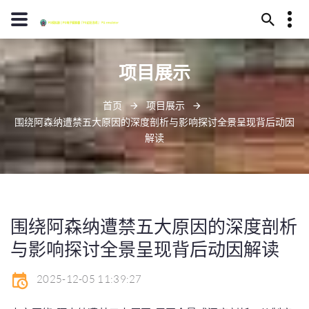
13594780517
项目展示
芜湖市姻浆区204号
distinguishing@att.net
首页
项目展示
围绕阿森纳遭禁五大原因的深度剖析与影响探讨全景呈现背后动因
解读
围绕阿森纳遭禁五大原因的深度剖析
与影响探讨全景呈现背后动因解读
2025-12-05 11:39:27