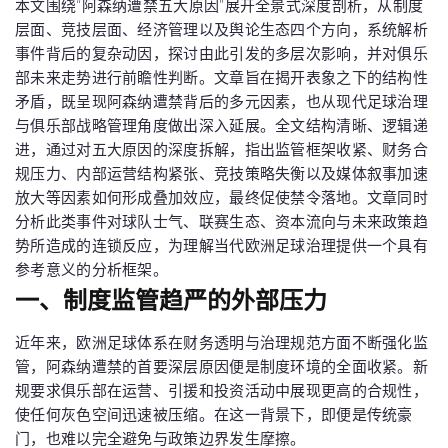
本文围绕“阿森纳遭禁五大原因”展开全景式深度剖析，从制度
层面、竞技层面、经济管理以及舆论生态四个方向，系统解析
事件背后的复杂动因，探讨由此引发的多层次影响，并对俱乐
部未来走势进行前瞻性判断。文章旨在揭开表象之下的结构性
矛盾，既呈现阿森纳遭禁背后的多元因素，也从现代足球治理
与俱乐部战略管理角度做出深入延展。全文结构清晰、逻辑递
进，通过对五大原因的深度拆解，指出监管框架收紧、财务合
规压力、内部运营结构紧张、竞技策略失衡以及媒体叙事加速
放大等因素如何形成叠加效应，最终促使禁令落地。文章同时
分析此类事件对球队士气、联赛生态、资本流向与未来政策趋
势所造成的连锁反应，为理解当代欧洲足球治理提供一个具有
参考意义的分析框架。
一、制度监管趋严的外部压力
近年来，欧洲足球体系在财务透明与治理规范方面不断强化监
管，阿森纳遭禁的首要深层原因便是制度环境的全面收紧。新
规要求俱乐部在运营、引援和投资活动中展现更高的合规性，
使任何灰色空间迅速被压缩。在这一背景下，即便是传统豪
门，也难以完全避免与政策边界发生摩擦。