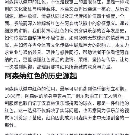
阿森纳队徽中的红色，不仅是视觉上的显眼存在，更是一种深
刻的文化象征与精神载体。本篇文章将围绕这一核心，从历史
渊源、精神象征、情感认同以及现代传播价值四个维度，全
面、系统而深入地解析红色在阿森纳队徽中的象征意义。通过
细致的讲解，我们将揭示红色如何贯穿俱乐部的百年发展史，
如何传递铁血精神与不屈信念，如何凝聚无数球迷的情感与归
属，并如何在当今体育文化传播中展现巨大的影响力。本文力
求专业与通俗兼具、理性与感性同行，帮助读者不仅看懂阿森
纳的红，更能读懂红色背后的激情、荣耀、坚持与传承，让每
一次看到队徽，都理解那抹红色所蕴藏的深意与力量。
阿森纳红色的历史源起
阿森纳队徽中红色的使用，最早可以追溯到俱乐部创立初期。
1886年，阿森纳的前身皇家兵工厂俱乐部由工厂工人创立，
制服颜色取自诺丁汉森林俱乐部捐赠的球衣，那是一件鲜艳的
红色。这一选择不仅解决了实际问题，也无意间为俱乐部的视
觉识别奠定了基础，红色因此成为阿森纳历史中无法割舍的一
部分。