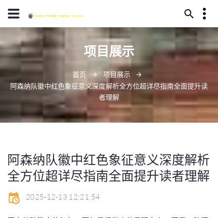
13594780517
项目展示
芜湖市姻浆区204号
distinguishing@att.net
首页
项目展示
阿森纳队徽中红色象征意义深度解析全方位超详尽指南全面提升读
者理解
阿森纳队徽中红色象征意义深度解析
全方位超详尽指南全面提升读者理解
2025-12-13 12:21:54