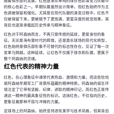
随着俱乐部的发展，红色逐渐从单纯的球衣色彩演变为队徽中
的核心色彩之一。早期队徽虽然设计简单，但红色始终作为主
色调被保留和强化。尤其是在现代队徽的演变过程中，红色不
仅被保留下来，更被赋予了更饱满、更富深度的视觉效果，其
背后也逐渐承载起历史传承与精神象征。
红色对于阿森纳而言，不再只是传统的延续，更是身份的象
征。无论是海布里时代的辉煌，还是酋长球场的现代化转型，
红色始终是俱乐部形象不可替代的标志性存在，见证了每一次
变革与跨越。这种延续，让红色不仅属于球衣和队徽，更属于
整个阿森纳的灵魂。
红色代表的精神力量
红色，在心理象征中通常代表热血、激情和力量，而这些恰恰
是阿森纳早期军工厂背景所蕴藏的精神特质。阿森纳的诞生环
境注定了它带有坚毅、纪律、进取的精神印记，而红色正是传
递这一精神的最具象征性的标识。这抹红色，不仅指向历史，
更象征着那种不屈与冲锋的力量。
足球场上的阿森纳，始终坚持进攻美学与技术风格，但其背后