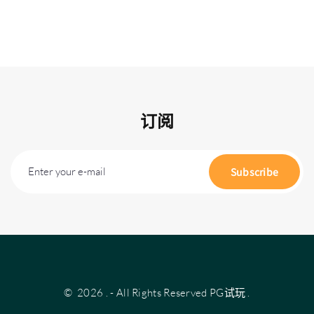
订阅
Enter your e-mail
Subscribe
©
2026
.
- All Rights Reserved
PG试玩
.