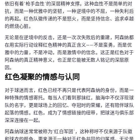
依旧有着“枪手血性”的深层精神支撑。这种血性不是简单的对
抗，而是一种优雅中的坚韧，一种逆境中的不屈，一种失利后
的再起。红色队徽传递的不是怒火，而是坚持信念、追求卓越
的燃烧心脏。
无论是在逆境中的反击，还是一次次失败后的重建，阿森纳都
在用实际行动诠释红色精神的真正含义——不是蛮勇，而是优
雅中的力量，不是冲动，而是激情中的信念。这正是红色对于
阿森纳的真正精神意义，也正是它能被无数人铭记的深层原
因。
红色凝聚的情感与认同
对于球迷而言，红色已经不再只是代表阿森纳的身份，而是一
种特殊的情感寄托。每当人们看到那抹红，脑海中不仅浮现球
队的名字，更是球场上的回忆、夺冠时的荣耀，还有陪伴球队
起落的情感。红色，成为了情感链接的纽带，把球迷与俱乐部
深深连接在一起。
阿森纳球迷常常被称为“红白军团”，这种称呼不仅来源于队徽
和球衣的颜色，更来源于一种对于红色共同的归属感。无论是