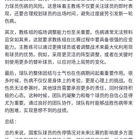
力球员伤病的风险。这意味着主教练不仅要关注球员的即时表
现，还要合理规划球员的出场时间，避免过度疲劳引发新一轮
伤病。
其次，教练组的临场调整能力也至关重要。伤病通常无法预料
且突如其来，这就要求教练组在比赛过程中要具备很强的应变
能力。主教练可以通过更换球员或者调整战术来最大化利用现
有球员的优势。例如，采用更灵活的阵型调整，或者在关键时
刻使用更多的替补球员，以应对场上局势的变化。
最后，球队的整体团结与士气也在伤病期间起着重要作用。很
多时候，伤病不仅仅是身体上的考验，更是心理上的挑战。在
伤员无法参赛时，其他球员需要承担更多的责任，同时保持积
极的心态。这种时候，团队的凝聚力和每个球员的自信心显得
尤为重要。通过良好的团队协作，球队有时能够战胜伤病带来
的困难，实现意想不到的战绩。
总结：
总的来说，国家队球员的伤停情况对未来比赛的影响是多方面