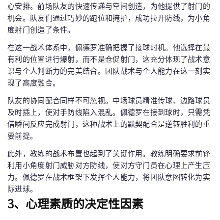
心安排。前场队友的快速传递与空间创造，为他提供了射门的
机会。队友们通过巧妙的跑位和掩护，成功拉开防线，为小角
度射门创造了条件。
在这一战术体系中，佩德罗准确把握了接球时机。他选择在最
有利的位置进行爆射，而不是仓促射门，这充分体现了战术意
识与个人判断力的完美结合。团队战术与个人能力在这一刻实
现了高度融合。
队友的协同配合同样不可忽视。中场球员精准传球、边路球员
及时插上，使对手防线陷入混乱。佩德罗在接到球时，只需凭
借瞬间反应完成射门，这种战术上的默契配合是逆转胜利的重
要前提。
此外，教练的战术布置也起到了关键作用。教练明确要求前锋
利用小角度射门威胁对方防线，使对方守门员在心理上产生压
力。佩德罗在战术框架下发挥个人能力，将团队意图转化为实
际进球。
3、心理素质的决定性因素