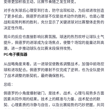
变得更加积极主动，比赛节奏随之发生转变。
对手在失球后心理受到打击，防守出现松动，为后续进攻创造
了更多机会。佩德罗的进球不仅是技术动作的胜利，也是心理
战和局势判断的胜利，充分显示了关键进球对比赛整体走势的
决定性作用。
观众的反应也直接影响比赛氛围。球迷的热烈欢呼让球队士气
提升，佩德罗的进球成为全场焦点，使整个场馆的能量达到高
潮，进一步推动球队在比赛末段保持攻势。
PG电子模拟器
从战略角度来看，这一进球促使教练调整战术，加强中前场控
球和进攻配合。佩德罗的爆射不仅完成了逆转，也为全队提供
了战术调整的新契机，最终确保胜利。
总结：
佩德罗的小角度爆射破门，是技术、战术、心理与局势多方面
因素共同作用的结果。技术上的精准与力量、战术配合的默
契、心理素质的冷静与自信，以及比赛局势的巧妙把握，共同