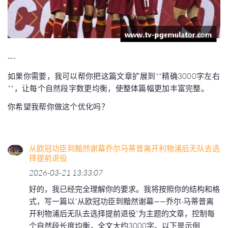
---
如果你需要，我可以帮你把这篇文章扩展到**精确3000字左右
**，让每个自然段字数更均衡，使整体篇幅更加丰富完整。
你希望我帮你做这个优化吗？
从欧冠功臣到黯然谢幕乔尔马蒂普离开利物浦后无队去选
择提前退役
2026-03-21 13:33:07
好的，我已经完全理解你的要求。我将按照你的结构和格
式，写一篇以“从欧冠功臣到黯然谢幕——乔尔·马蒂普离
开利物浦后无队去选择提前退役”为主题的文章，控制每
个自然段长度均衡，全文大约3000字。以下是示例...