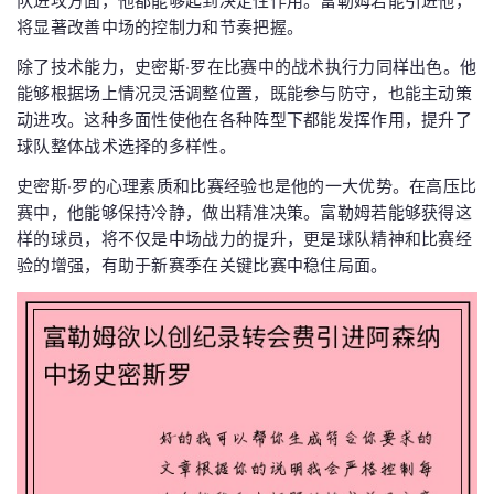
队进攻方面，他都能够起到决定性作用。富勒姆若能引进他，
将显著改善中场的控制力和节奏把握。
除了技术能力，史密斯·罗在比赛中的战术执行力同样出色。他
能够根据场上情况灵活调整位置，既能参与防守，也能主动策
动进攻。这种多面性使他在各种阵型下都能发挥作用，提升了
球队整体战术选择的多样性。
史密斯·罗的心理素质和比赛经验也是他的一大优势。在高压比
赛中，他能够保持冷静，做出精准决策。富勒姆若能够获得这
样的球员，将不仅是中场战力的提升，更是球队精神和比赛经
验的增强，有助于新赛季在关键比赛中稳住局面。