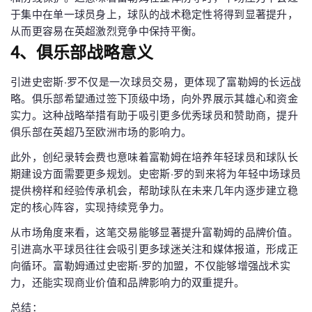
于集中在单一球员身上，球队的战术稳定性将得到显著提升，
从而更容易在英超激烈竞争中保持平衡。
4、俱乐部战略意义
引进史密斯·罗不仅是一次球员交易，更体现了富勒姆的长远战
略。俱乐部希望通过签下顶级中场，向外界展示其雄心和资金
实力。这种战略举措有助于吸引更多优秀球员和赞助商，提升
俱乐部在英超乃至欧洲市场的影响力。
此外，创纪录转会费也意味着富勒姆在培养年轻球员和球队长
期建设方面需要更多规划。史密斯·罗的到来将为年轻中场球员
提供榜样和经验传承机会，帮助球队在未来几年内逐步建立稳
定的核心阵容，实现持续竞争力。
从市场角度来看，这笔交易能够显著提升富勒姆的品牌价值。
引进高水平球员往往会吸引更多球迷关注和媒体报道，形成正
向循环。富勒姆通过史密斯·罗的加盟，不仅能够增强战术实
力，还能实现商业价值和品牌影响力的双重提升。
总结：