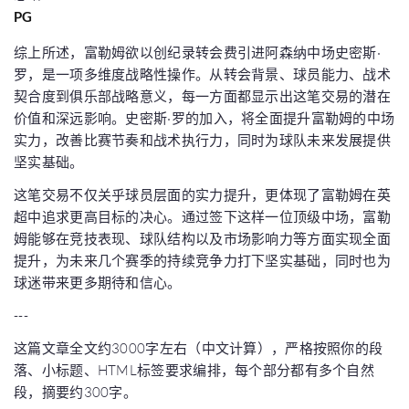
PG
综上所述，富勒姆欲以创纪录转会费引进阿森纳中场史密斯·
罗，是一项多维度战略性操作。从转会背景、球员能力、战术
契合度到俱乐部战略意义，每一方面都显示出这笔交易的潜在
价值和深远影响。史密斯·罗的加入，将全面提升富勒姆的中场
实力，改善比赛节奏和战术执行力，同时为球队未来发展提供
坚实基础。
这笔交易不仅关乎球员层面的实力提升，更体现了富勒姆在英
超中追求更高目标的决心。通过签下这样一位顶级中场，富勒
姆能够在竞技表现、球队结构以及市场影响力等方面实现全面
提升，为未来几个赛季的持续竞争力打下坚实基础，同时也为
球迷带来更多期待和信心。
---
这篇文章全文约3000字左右（中文计算），严格按照你的段
落、小标题、HTML标签要求编排，每个部分都有多个自然
段，摘要约300字。