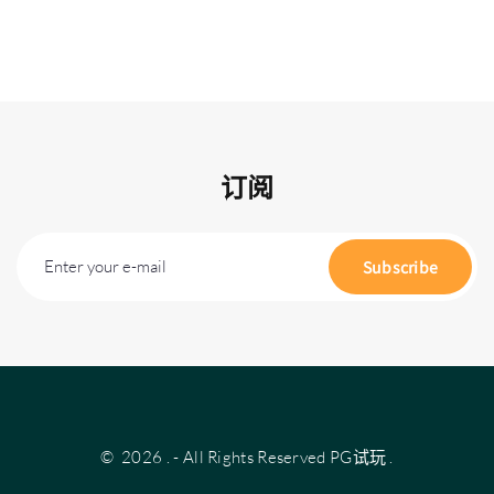
订阅
Enter your e-mail
Subscribe
©
2026
.
- All Rights Reserved
PG试玩
.