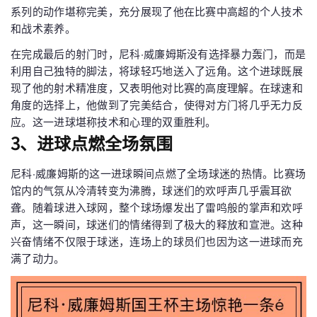
系列的动作堪称完美，充分展现了他在比赛中高超的个人技术
和战术素养。
在完成最后的射门时，尼科·威廉姆斯没有选择暴力轰门，而是
利用自己独特的脚法，将球轻巧地送入了远角。这个进球既展
现了他的射术精准度，又表明他对比赛的高度理解。在球速和
角度的选择上，他做到了完美结合，使得对方门将几乎无力反
应。这一进球堪称技术和心理的双重胜利。
3、进球点燃全场氛围
尼科·威廉姆斯的这一进球瞬间点燃了全场球迷的热情。比赛场
馆内的气氛从冷清转变为沸腾，球迷们的欢呼声几乎震耳欲
聋。随着球进入球网，整个球场爆发出了雷鸣般的掌声和欢呼
声，这一瞬间，球迷们的情绪得到了极大的释放和宣泄。这种
兴奋情绪不仅限于球迷，连场上的球员们也因为这一进球而充
满了动力。